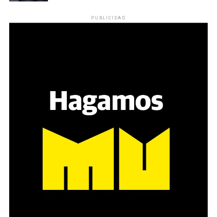
Los ojos y su flequillo de nena.
PUBLICIDAD
Varones
Hay varios hombres presentes: padres con sus hijas,
grupos de amigos, novios. «Con los pares que no tienen
sensibilidad al tema, la conversación se vuelve muy
estratégica, hay que evitar el choque frontal. Mi método
es a través del interrogante, que puedan encarnar la
pregunta», comparte Gonzalo, de 41 años.