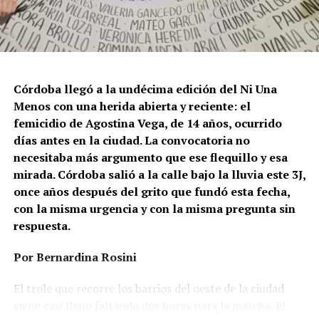
Córdoba llegó a la undécima edición del Ni Una
Menos con una herida abierta y reciente: el
femicidio de Agostina Vega, de 14 años, ocurrido
días antes en la ciudad. La convocatoria no
necesitaba más argumento que ese flequillo y esa
mirada. Córdoba salió a la calle bajo la lluvia este 3J,
once años después del grito que fundó esta fecha,
con la misma urgencia y con la misma pregunta sin
respuesta.
Por Bernardina Rosini
Ganar la vida
: La historia de (no)
El trole que recorre los barrios del oeste de la ciudad
ficción de Sabrina Ortiz
viene casi lleno faltando dos horas para la marcha. El