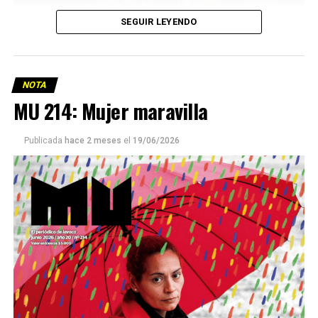
SEGUIR LEYENDO
NOTA
MU 214: Mujer maravilla
Publicada
hace 2 meses
el
19/06/2026
Este número 215 de MU ☝️viene con doble tapa, que
podría ser una frase:
Sin chamuyo, a remarla.
Descargar la Mu en PDF