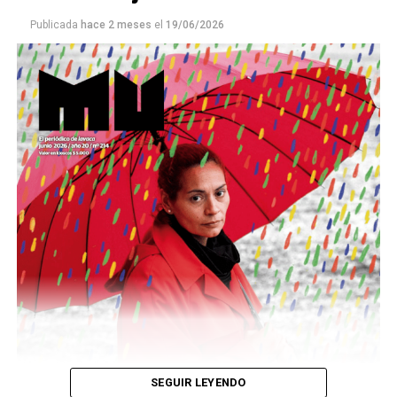
Publicada
hace 2 meses
el
19/06/2026
Este número 215 de MU ☝️viene con doble tapa, que
podría ser una frase:
Sin chamuyo, a remarla.
Descargar la Mu en PDF
SEGUIR LEYENDO