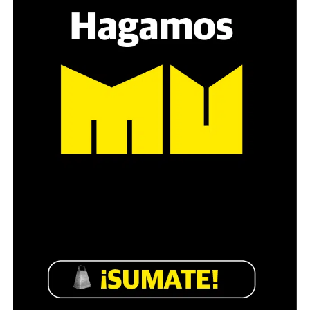
estratégica, hay que evitar el choque frontal. Mi método
es a través del interrogante, que puedan encarnar la
pregunta», comparte Gonzalo, de 41 años.
Década perdida: Marta Montero,
mamá de Lucía Pérez
“Estamos como el día 1”. La frase de la madre de la joven
asesinada en 2016 remite a aquel año: cuando