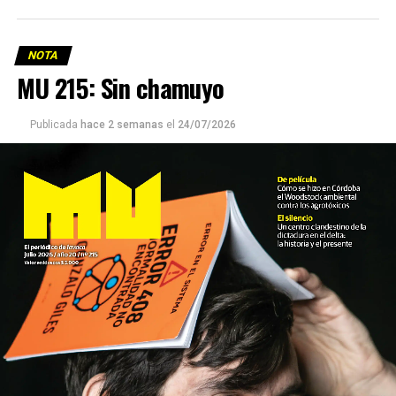
NOTA
MU 215: Sin chamuyo
Publicada
hace 2 semanas
el
24/07/2026