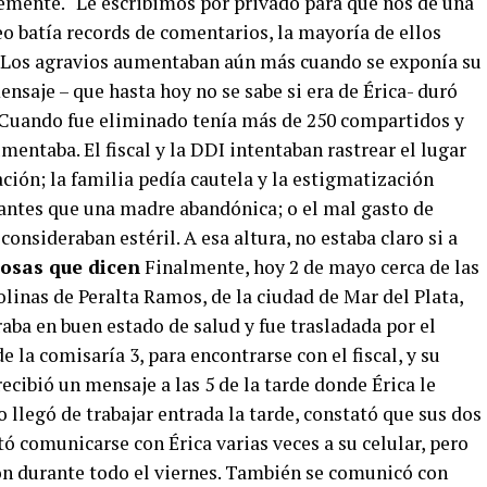
ntemente. “Le escribimos por privado para que nos dé una
o batía records de comentarios, la mayoría de ellos
. Los agravios aumentaban aún más cuando se exponía su
ensaje – que hasta hoy no se sabe si era de Érica- duró
 Cuando fue eliminado tenía más de 250 compartidos y
mentaba. El fiscal y la DDI intentaban rastrear el lugar
ción; la familia pedía cautela y la estigmatización
 antes que una madre abandónica; o el mal gasto de
onsideraban estéril. A esa altura, no estaba claro si a
cosas que dicen
Finalmente, hoy 2 de mayo cerca de las
olinas de Peralta Ramos, de la ciudad de Mar del Plata,
raba en buen estado de salud y fue trasladada por el
 la comisaría 3, para encontrarse con el fiscal, y su
 recibió un mensaje a las 5 de la tarde donde Érica le
 llegó de trabajar entrada la tarde, constató que sus dos
tó comunicarse con Érica varias veces a su celular, pero
on durante todo el viernes. También se comunicó con