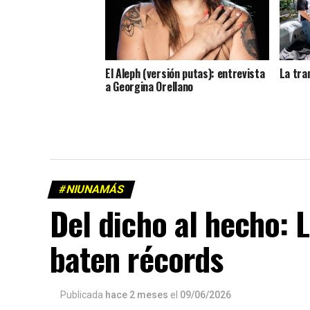
El Aleph (versión putas): entrevista
La tram
a Georgina Orellano
#NIUNAMÁS
Del dicho al hecho: 
baten récords
Publicada
hace 2 meses
el
09/06/2026