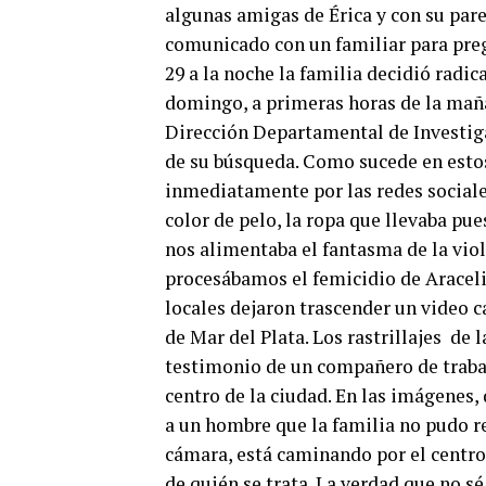
algunas amigas de Érica y con su parej
comunicado con un familiar para pregu
29 a la noche la familia decidió radic
domingo, a primeras horas de la maña
Dirección Departamental de Investiga
de su búsqueda. Como sucede en estos
inmediatamente por las redes sociales
color de pelo, la ropa que llevaba pu
nos alimentaba el fantasma de la vio
procesábamos el femicidio de Araceli,
locales dejaron trascender un video c
de Mar del Plata. Los rastrillajes de 
testimonio de un compañero de trabajo
centro de la ciudad. En las imágenes
a un hombre que la familia no pudo r
cámara, está caminando por el centro.
de quién se trata. La verdad que no sé