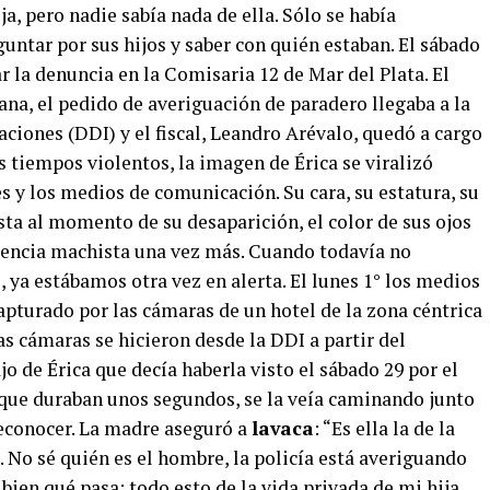
a, pero nadie sabía nada de ella. Sólo se había
ntar por sus hijos y saber con quién estaban. El sábado
ar la denuncia en la Comisaria 12 de Mar del Plata. El
na, el pedido de averiguación de paradero llegaba a la
ciones (DDI) y el fiscal, Leandro Arévalo, quedó a cargo
 tiempos violentos, la imagen de Érica se viralizó
 y los medios de comunicación. Su cara, su estatura, su
esta al momento de su desaparición, el color de sus ojos
lencia machista una vez más. Cuando todavía no
 ya estábamos otra vez en alerta. El lunes 1° los medios
apturado por las cámaras de un hotel de la zona céntrica
las cámaras se hicieron desde la DDI a partir del
 de Érica que decía haberla visto el sábado 29 por el
, que duraban unos segundos, se la veía caminando junto
econocer. La madre aseguró a
lavaca
: “Es ella la de la
 No sé quién es el hombre, la policía está averiguando
 bien qué pasa: todo esto de la vida privada de mi hija,