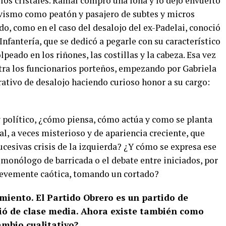
 los cristales. Ramal compró una lona y lo dejó envuelto
tivismo como peatón y pasajero de subtes y micros
o, como en el caso del desalojo del ex-Padelai, conoció
Infantería, que se dedicó a pegarle con su característico
eado en los riñones, las costillas y la cabeza. Esa vez
ntra los funcionarios porteños, empezando por Gabriela
ativo de desalojo haciendo curioso honor a su cargo:
 político, ¿cómo piensa, cómo actúa y como se planta
cal, a veces misterioso y de apariencia creciente, que
sucesivas crisis de la izquierda? ¿Y cómo se expresa ese
onólogo de barricada o el debate entre iniciados, por
 levemente caótica, tomando un cortado?
imiento. El Partido Obrero es un partido de
ió de clase media. Ahora existe también como
ambio cualitativo?