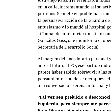
A su viejo Falcon le reventaron todos
en la calle, incrementando así su ac
porteños. Se mete en problemas cuand
la persuasiva acción de la Guardia de 
entusiasmo y lo mandó al hospital golp
sí Ramal decidió iniciar un juicio co
Gonzáles Gass, que monitoreó el oper
Secretaria de Desarrollo Social.
Al margen del anecdotario personal y
ante el futuro el PO, ese partido radi
parece haber sabido sobrevivir a las 
pensamiento cuando se reemplaza el m
una conversación serena, informal y
-Tal vez sea prejuicio o desconoc
izquierda, pero siempre me parec
Polo Obrero: piqueteros. ¿Es un c