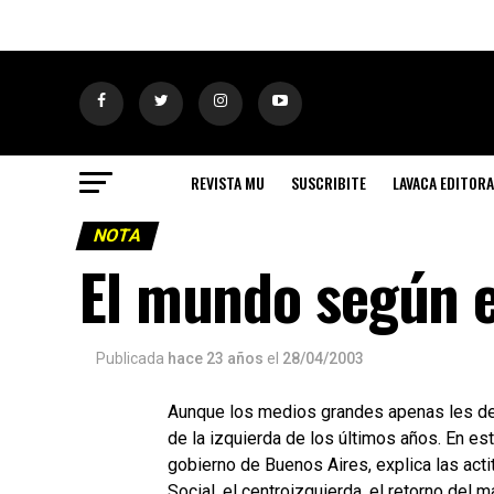
REVISTA MU
SUSCRIBITE
LAVACA EDITORA
NOTA
El mundo según 
Publicada
hace 23 años
el
28/04/2003
Aunque los medios grandes apenas les ded
de la izquierda de los últimos años. En es
gobierno de Buenos Aires, explica las acti
Social, el centroizquierda, el retorno del