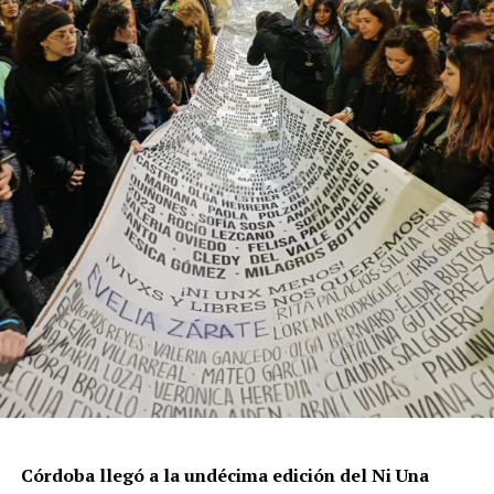
cualitativamente distinto a la progresión observada en
los años anteriores”.
La violencia por odio hacia el colectivo LGBT+ se
intensificó en un contexto de desmantelamiento de
políticas públicas, vaciamiento de organismos de
protección, paralización de la agenda legislativa en
materia de derechos y consolidación de discursos
fascistas que estigmatizan a la diversidad.
Para María Rachid, titular del Instituto contra la
Discriminación de la Ciudad de Buenos Aires e
integrante de la Federación Argentina LGBT+
(FALGBT), el drástico aumento de estos crímenes en
Argentina no puede separarse de los discursos de odio
que provienen del gobierno nacional. “Tanto el
presidente como funcionarios y allegados se expresan
de manera violenta y discriminatoria hacia la comunidad
Córdoba llegó a la undécima edición del Ni Una
LGBT en general y, principalmente, hacia la comunidad