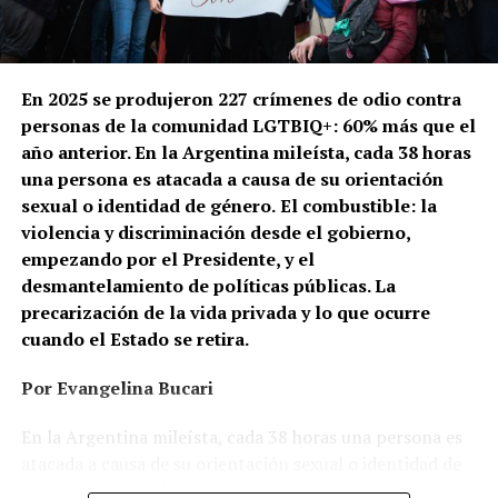
En 2025 se produjeron 227 crímenes de odio contra
personas de la comunidad LGTBIQ+: 60% más que el
año anterior. En la Argentina mileísta, cada 38 horas
una persona es atacada a causa de su orientación
sexual o identidad de género.
El combustible: la
violencia y discriminación desde el gobierno,
empezando por el Presidente, y el
desmantelamiento de políticas públicas. La
precarización de la vida privada y lo que ocurre
cuando el Estado se retira.
Por Evangelina Bucari
En la Argentina mileísta, cada 38 horas una persona es
atacada a causa de su orientación sexual o identidad de
género. En Cañuelas, un hombre le prendió fuego a la