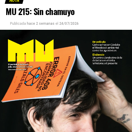
NOTA
MU 215: Sin chamuyo
Publicada
hace 2 semanas
el
24/07/2026