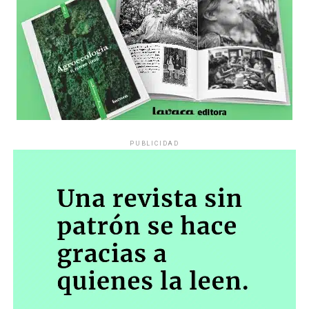
PUBLICIDAD
Década perdida: Marta Montero,
mamá de Lucía Pérez
“Estamos como el día 1”. La frase de la madre de la joven
asesinada en 2016 remite a aquel año: cuando
denunciaron que dos narcofemicidas habían abusado y
asesinado a su hija, hasta hoy, dos juicios después, pues la
impunidad sigue consagrada. De motivar el Primer Paro