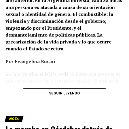
año anterior. En la Argentina mileísta, cada 38 horas
una persona es atacada a causa de su orientación
sexual o identidad de género.
El combustible: la
violencia y discriminación desde el gobierno,
empezando por el Presidente, y el
desmantelamiento de políticas públicas. La
precarización de la vida privada y lo que ocurre
cuando el Estado se retira.
Por Evangelina Bucari
En la Argentina mileísta, cada 38 horas una persona es
atacada a causa de su orientación sexual o identidad de
género. En Cañuelas, un hombre le prendió fuego a la
SEGUIR LEYENDO
casa de una pareja de lesbianas. En Recoleta, dos
mujeres, de 26 y 24 años, caminaban de la mano cuando
un hombre las frenó y las increpó: una terminó con la
nariz fracturada; la otra, con lesiones en la mano. En
NOTA
Palermo, un joven gay fue brutalmente golpeado y le