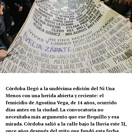
políticas públicas, vaciamiento de organismos de
protección, paralización de la agenda legislativa en
materia de derechos y consolidación de discursos
fascistas que estigmatizan a la diversidad.
Para María Rachid, titular del Instituto contra la
Discriminación de la Ciudad de Buenos Aires e
integrante de la Federación Argentina LGBT+
(FALGBT), el drástico aumento de estos crímenes en
Argentina no puede separarse de los discursos de odio
que provienen del gobierno nacional. “Tanto el
presidente como funcionarios y allegados se expresan
de manera violenta y discriminatoria hacia la comunidad
Córdoba llegó a la undécima edición del Ni Una
LGBT en general y, principalmente, hacia la comunidad
Menos con una herida abierta y reciente: el
trans”, describe Rachid. “Y eso –agrega– genera mayor
femicidio de Agostina Vega, de 14 años, ocurrido
violencia y discriminación en la vida cotidiana. Esos
días antes en la ciudad. La convocatoria no
discursos terminan legitimando, avalando y fomentando
necesitaba más argumento que ese flequillo y esa
la violencia hacia nuestra comunidad”.
mirada. Córdoba salió a la calle bajo la lluvia este 3J,
once años después del grito que fundó esta fecha,