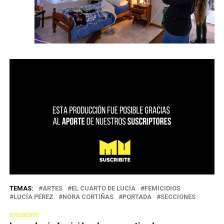
TEMAS:
ARTES
EL CUARTO DE LUCÍA
FEMICIDIOS
LUCÍA PÉREZ
NORA CORTIÑAS
PORTADA
SECCIONES
SIGUIENTE