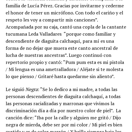
familia de Lucía Pérez. Gracias por invitarme y cederme
el honor de tener un micrófono. Con todo el cariño y el
respeto les voy a compartir mis canciones”.
Acompañada por su caja, cantó una copla de la cantante
tucumana Leda Valladares “porque como familiar y
descendiente de diaguita calchaquí, para mí es una
forma de no dejar que muera este canto ancestral de
lucha de nuestras ancestras”. Luego continuó con
repertorio propio y cantó: “Pum pum esta es mi pistola
/ Mi lengua es una ametralladora / Aléjate si te molesta
lo que pienso / Gritaré hasta quedarme sin aliento”.
Le siguió
Negra
: “Se lo dedico a mi madre, a todas las
personas descendientes de diaguita calchaquí, a todas
las personas racializadas y marronas que vivimos la
discriminación día a día por nuestro color de piel”. La
canción dice: “Iba por la calle y alguien me gritó / Dijo
negra de mierda, debe ser por mi color / Mi piel es bien
curtida y es de color marrón / Y brilla siempre bajo los