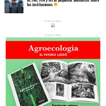
las instituciones
Desde una mesa que intenta protegerse del agua se
reparten lienzos con los ojos serigrafiados de Agostina.
Los ojos y su flequillo de nena.
PUBLICIDAD
Varones
PUBLICIDAD
Hay varios hombres presentes: padres con sus hijas,
grupos de amigos, novios. «Con los pares que no tienen
sensibilidad al tema, la conversación se vuelve muy
estratégica, hay que evitar el choque frontal. Mi método
es a través del interrogante, que puedan encarnar la
pregunta», comparte Gonzalo, de 41 años.