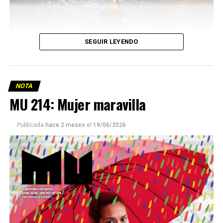
SEGUIR LEYENDO
NOTA
MU 214: Mujer maravilla
Publicada
hace 2 meses
el
19/06/2026
Este número 215 de MU ☝️viene con doble tapa, que
podría ser una frase:
Sin chamuyo, a remarla.