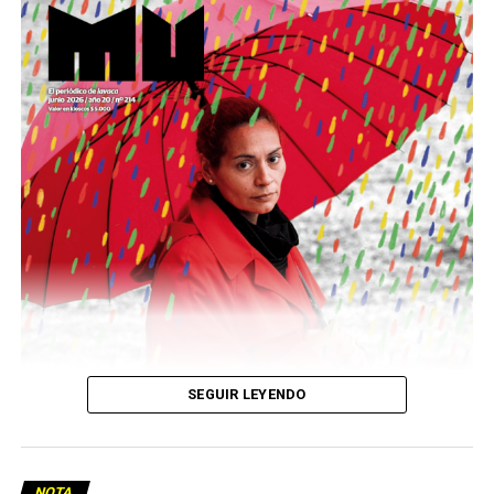
Este número 215 de MU ☝️viene con doble tapa, que
podría ser una frase:
Sin chamuyo, a remarla.
Descargar la Mu en PDF
SEGUIR LEYENDO
NOTA