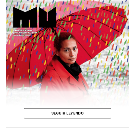
Este número 215 de MU ☝️viene con doble tapa, que
podría ser una frase:
Sin chamuyo, a remarla.
Descargar la Mu en PDF
SEGUIR LEYENDO