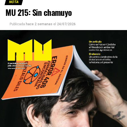
NOTA
MU 215: Sin chamuyo
Publicada
hace 2 semanas
el
24/07/2026