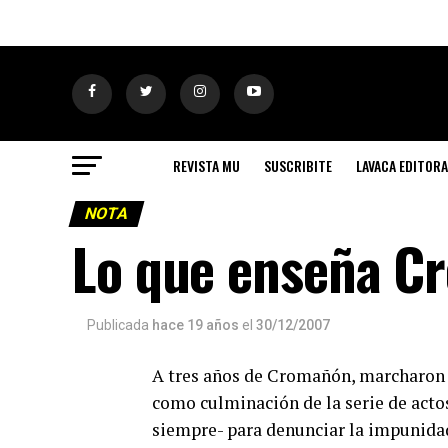
REVISTA MU
SUSCRIBITE
LAVACA EDITORA
NOTA
Lo que enseña C
Publicada
hace 19 años
el
30/12/2007
A tres años de Cromañón, marcharon m
como culminación de la serie de acto
siempre- para denunciar la impunidad 