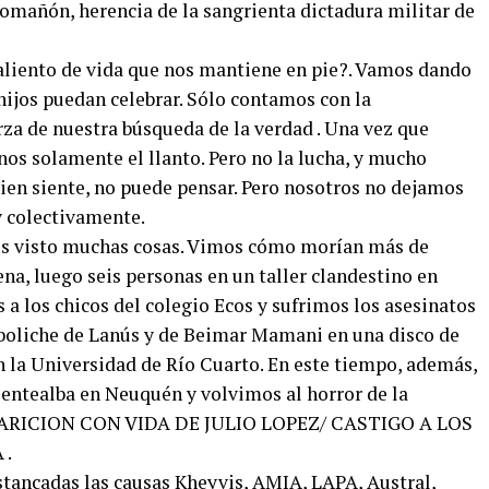
romañón, herencia de la sangrienta dictadura militar de
aliento de vida que nos mantiene en pie?. Vamos dando
hijos puedan celebrar. Sólo contamos con la
erza de nuestra búsqueda de la verdad . Una vez que
rnos solamente el llanto. Pero no la lucha, y mucho
en siente, no puede pensar. Pero nosotros no dejamos
y colectivamente.
os visto muchas cosas. Vimos cómo morían más de
ena, luego seis personas en un taller clandestino en
 a los chicos del colegio Ecos y sufrimos los asesinatos
 boliche de Lanús y de Beimar Mamani en una disco de
n la Universidad de Río Cuarto. En este tiempo, además,
ntealba en Neuquén y volvimos al horror de la
 APARICION CON VIDA DE JULIO LOPEZ/ CASTIGO A LOS
 .
ancadas las causas Kheyvis, AMIA, LAPA, Austral,