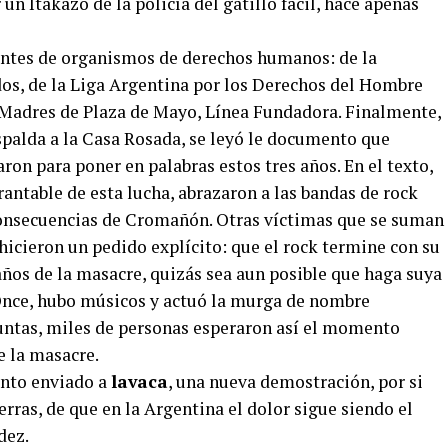
n Itakazo de la policía del gatillo fácil, hace apenas
tantes de organismos de derechos humanos: de la
os, de la Liga Argentina por los Derechos del Hombre
 Madres de Plaza de Mayo, Línea Fundadora. Finalmente,
espalda a la Casa Rosada, se leyó le documento que
ron para poner en palabras estos tres años. En el texto,
rantable de esta lucha, abrazaron a las bandas de rock
consecuencias de Cromañón. Otras víctimas que se suman
 hicieron un pedido explícito: que el rock termine con su
 años de la masacre, quizás sea aun posible que haga suya
Once, hubo músicos y actuó la murga de nombre
Juntas, miles de personas esperaron así el momento
e la masacre.
ento enviado a
lavaca
, una nueva demostración, por si
ierras, de que en la Argentina el dolor sigue siendo el
dez.