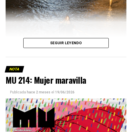
SEGUIR LEYENDO
NOTA
MU 214: Mujer maravilla
Publicada
hace 2 meses
el
19/06/2026
Este número 215 de MU ☝️viene con doble tapa, que
podría ser una frase:
Sin chamuyo, a remarla.