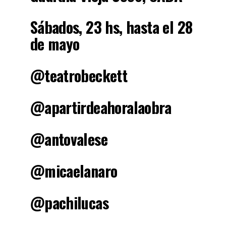
Sábados, 23 hs, hasta el 28
de mayo
@teatrobeckett
@apartirdeahoralaobra
@antovalese
@micaelanaro
@pachilucas