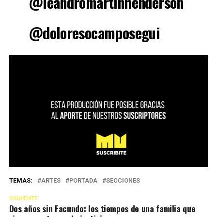
@leandromartinhenderson
@doloresocamposegui
TEMAS:
ARTES
PORTADA
SECCIONES
SIGUIENTE
Dos años sin Facundo: los tiempos de una familia que