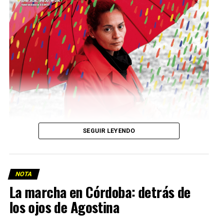
Descargar la Mu en PDF
SEGUIR LEYENDO
NOTA
La marcha en Córdoba: detrás de
los ojos de Agostina
Viaje a la vida en el Delta: Y la nave