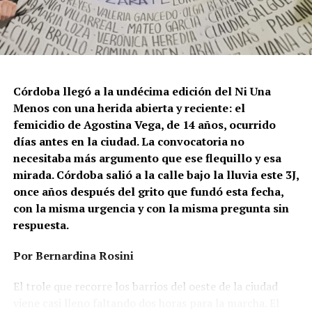
Córdoba llegó a la undécima edición del Ni Una
Menos con una herida abierta y reciente: el
femicidio de Agostina Vega, de 14 años, ocurrido
días antes en la ciudad. La convocatoria no
necesitaba más argumento que ese flequillo y esa
mirada. Córdoba salió a la calle bajo la lluvia este 3J,
once años después del grito que fundó esta fecha,
con la misma urgencia y con la misma pregunta sin
respuesta.
Por Bernardina Rosini
Ganar la vida
: La historia de (no)
El trole que recorre los barrios del oeste de la ciudad
ficción de Sabrina Ortiz
viene casi lleno faltando dos horas para la marcha. El