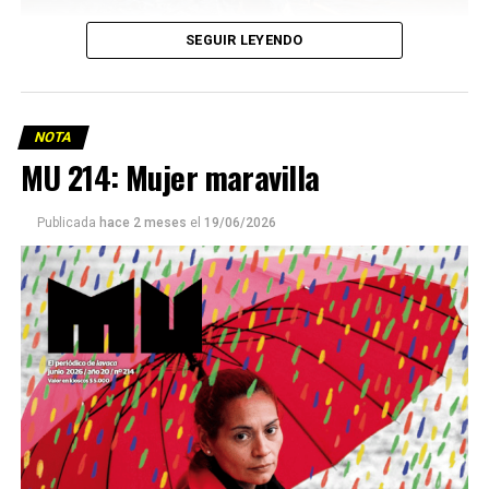
SEGUIR LEYENDO
NOTA
MU 214: Mujer maravilla
Publicada
hace 2 meses
el
19/06/2026
Este número 215 de MU ☝️viene con doble tapa, que
podría ser una frase:
Sin chamuyo, a remarla.
Descargar la Mu en PDF