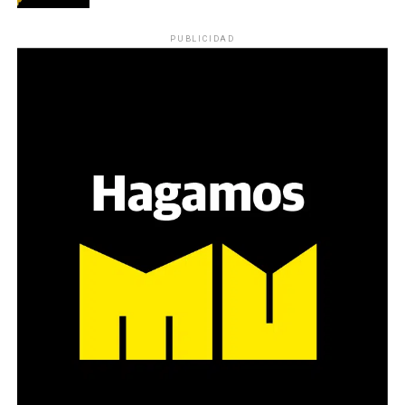
Los ojos y su flequillo de nena.
PUBLICIDAD
Varones
Hay varios hombres presentes: padres con sus hijas,
grupos de amigos, novios. «Con los pares que no tienen
sensibilidad al tema, la conversación se vuelve muy
estratégica, hay que evitar el choque frontal. Mi método
es a través del interrogante, que puedan encarnar la
pregunta», comparte Gonzalo, de 41 años.