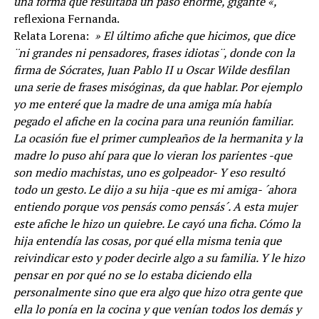
una forma que resultaba un paso enorme, gigante «,
reflexiona Fernanda.
Relata Lorena:
» El último afiche que hicimos, que dice
¨ni grandes ni pensadores, frases idiotas¨, donde con la
firma de Sócrates, Juan Pablo II u Oscar Wilde desfilan
una serie de frases misóginas, da que hablar. Por ejemplo
yo me enteré que la madre de una amiga mía había
pegado el afiche en la cocina para una reunión familiar.
La ocasión fue el primer cumpleaños de la hermanita y la
madre lo puso ahí para que lo vieran los parientes -que
son medio machistas, uno es golpeador- Y eso resultó
todo un gesto. Le dijo a su hija -que es mi amiga- ´ahora
entiendo porque vos pensás como pensás´. A esta mujer
este afiche le hizo un quiebre. Le cayó una ficha. Cómo la
hija entendía las cosas, por qué ella misma tenia que
reivindicar esto y poder decirle algo a su familia. Y le hizo
pensar en por qué no se lo estaba diciendo ella
personalmente sino que era algo que hizo otra gente que
ella lo ponía en la cocina y que venían todos los demás y