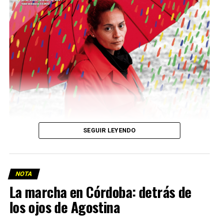
Descargar la Mu en PDF
SEGUIR LEYENDO
NOTA
La marcha en Córdoba: detrás de
los ojos de Agostina
Viaje a la vida en el Delta: Y la nave