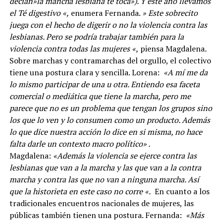
decían»la mancha lesbiana te toca»). Y este año llevamos
el Té digestivo «,
enumera Fernanda.
» Este sobrecito
juega con el hecho de digerir o no la violencia contra las
lesbianas. Pero se podría trabajar también para la
violencia contra todas las mujeres «,
piensa Magdalena
.
Sobre marchas y contramarchas del orgullo, el colectivo
tiene una postura clara y sencilla. Lorena:
«A mí me da
lo mismo participar de una u otra. Entiendo esa faceta
comercial o mediática que tiene la marcha, pero me
parece que no es un problema que tengan los grupos sino
los que lo ven y lo consumen como un producto. Además
lo que dice nuestra acción lo dice en si misma, no hace
falta darle un contexto macro político» .
Magdalena:
«Además la violencia se ejerce contra las
lesbianas que van a la marcha y las que van a la contra
marcha y contra las que no van a ninguna marcha. Así
que la historieta en este caso no corre «.
En cuanto a los
tradicionales encuentros nacionales de mujeres, las
públicas también tienen una postura. Fernanda:
«Más