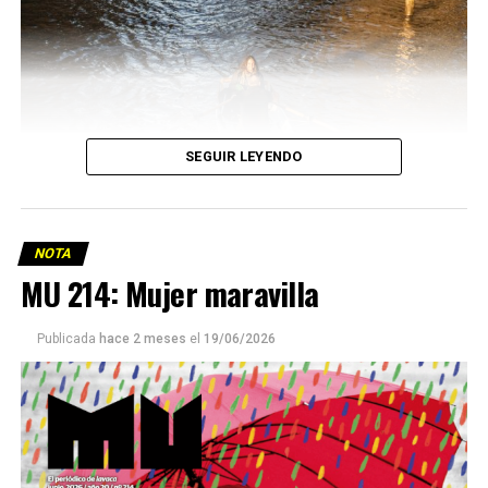
SEGUIR LEYENDO
NOTA
MU 214: Mujer maravilla
Publicada
hace 2 meses
el
19/06/2026
Este número 215 de MU ☝️viene con doble tapa, que
podría ser una frase:
Sin chamuyo, a remarla.