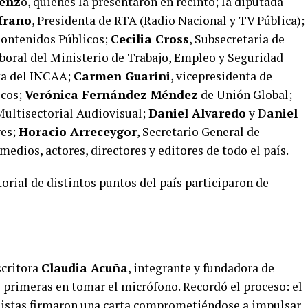
uenz
o, quienes la presentaron en recinto; la diputada
frano
, Presidenta de RTA (Radio Nacional y TV Pública);
Contenidos Públicos;
Cecilia Cross
, Subsecretaria de
aboral del Ministerio de Trabajo, Empleo y Seguridad
nta del INCAA;
Carmen Guarini
, vicepresidenta de
icos;
Verónica Fernández Méndez
de Unión Global;
 Multisectorial Audiovisual;
Daniel Alvaredo
y D
aniel
res;
Horacio Arreceygor
, Secretario General de
edios, actores, directores y editores de todo el país.
rial de distintos puntos del país participaron de
scritora
Claudia Acuña
, integrante y fundadora de
s primeras en tomar el micrófono. Recordó el proceso: el
distas firmaron una carta comprometiéndose a impulsar