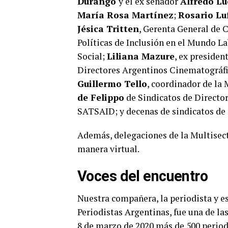
Durango
y el ex senador
Alfredo L
María Rosa Martínez
;
Rosario Lu
Jésica Tritten
, Gerenta General de 
Políticas de Inclusión en el Mundo L
Social;
Liliana Mazure
, ex preside
Directores Argentinos Cinematográf
Guillermo Tello
, coordinador de la
de Felippo
de Sindicatos de Directo
SATSAID; y decenas de sindicatos de m
Además, delegaciones de la Multisecto
manera virtual.
Voces del encuentro
Nuestra compañera, la periodista y e
Periodistas Argentinas, fue una de la
8 de marzo de 2020 más de 500 perio