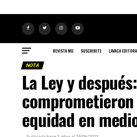
REVISTA MU
SUSCRIBITE
LAVACA EDITORA
NOTA
La Ley y después:
comprometieron a
equidad en medi
Publicada
hace 3 años
el
29/06/2023