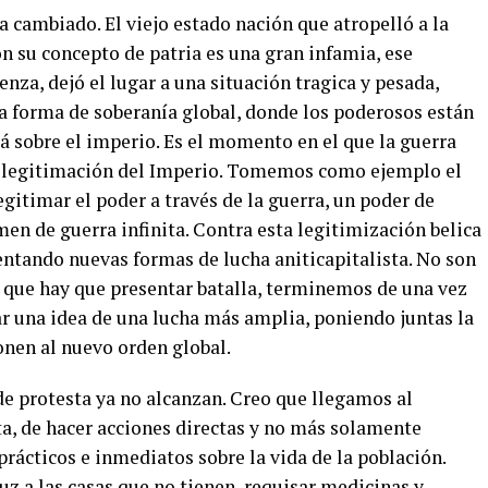
cambiado. El viejo estado nación que atropelló a la
n su concepto de patria es una gran infamia, ese
nza, dejó el lugar a una situación tragica y pesada,
 forma de soberanía global, donde los poderosos están
á sobre el imperio. Es el momento en el que la guerra
 legitimación del Imperio. Tomemos como ejemplo el
gitimar el poder a través de la guerra, un poder de
en de guerra infinita. Contra esta legitimización belica
entando nuevas formas de lucha aniticapitalista. No son
s que hay que presentar batalla, terminemos de una vez
ar una idea de una lucha más amplia, poniendo juntas la
onen al nuevo orden global.
e protesta ya no alcanzan. Creo que llegamos al
a, de hacer acciones directas y no más solamente
prácticos e inmediatos sobre la vida de la población.
uz a las casas que no tienen, requisar medicinas y