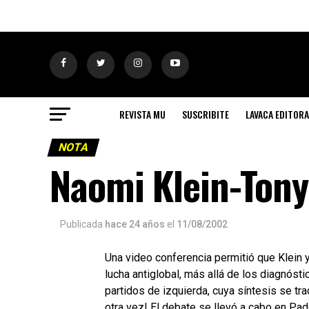
REVISTA MU
SUSCRIBITE
LAVACA EDITORA
NOTA
Naomi Klein-Tony
Publicada
hace 24 años
el
11/08/2002
Una video conferencia permitió que Klein 
lucha antiglobal, más allá de los diagnóst
partidos de izquierda, cuya síntesis se tra
otra vez! El debate se llevó a cabo en Padov