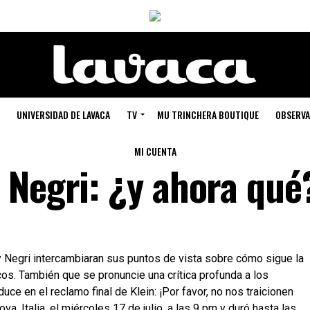
UNIVERSIDAD DE LAVACA
TV
MU TRINCHERA BOUTIQUE
OBSERVA
MI CUENTA
 Negri: ¿y ahora qué
y Negri intercambiaran sus puntos de vista sobre cómo sigue la
icos. También que se pronuncie una crítica profunda a los
duce en el reclamo final de Klein: ¡Por favor, no nos traicionen
a, Italia, el miércoles 17 de julio, a las 9 pm y duró hasta las