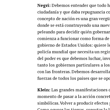
Negri:
Debemos entender que todo ha 
ciudadanía y que daba repugnancia co
concepto de nación es una gran vergüe
donde se está construyendo una nueva
peleando para decidir quién gobernar
comienza a funcionar como forma de
gobierno de Estados Unidos: quiere le
policía mundial que necesita un regim
del poder es que debemos luchar, inv
tanto los gobiernos particulares a lo
con las fronteras. Debemos desarroll
fuerzas de todos los paises que se op
Klein:
Las grandes manifestaciones d
momento de pasar a la acción concret
simbólicas. Volver a producir efectos 
Como ocupar las tierras, conectar la l