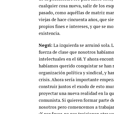
cualquier cosa nueva, salir de los es
pasado, como aquéllas de matriz marxi
viejas de hace cincuenta años, que si
propios fines e intereses, y que se mo
existencia.
Negri:
La izquierda se arruinó sola.
fuerza de clase que nosotros habíamo
intelectuales en el 68. Y ahora encon
habíamos querido conquistar se han ro
organización política y sindical, y ha
crisis. Ahora sería importante empez
construir juntos el exodo de esto mun
proyectar una nueva realidad en la q
comunista. Si quieren formar parte 
nosotros pero comencemos a trabajar 
¡Y por favor, no nos traicionen otra ve