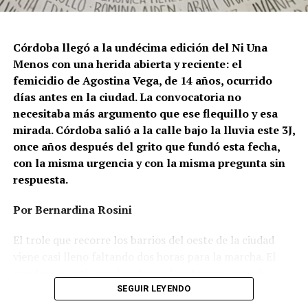
Córdoba llegó a la undécima edición del Ni Una
Menos con una herida abierta y reciente: el
femicidio de Agostina Vega, de 14 años, ocurrido
días antes en la ciudad. La convocatoria no
necesitaba más argumento que ese flequillo y esa
mirada. Córdoba salió a la calle bajo la lluvia este 3J,
once años después del grito que fundó esta fecha,
con la misma urgencia y con la misma pregunta sin
respuesta.
Por Bernardina Rosini
Ganar la vida
: La historia de (no)
El trole que recorre los barrios del oeste de la ciudad
ficción de Sabrina Ortiz
viene casi lleno faltando dos horas para la marcha. El
parabrisas anticipa el motivo: el rostro pequeño de
Agostina Vega, 14 años. Era fácil intuir que será una
SEGUIR LEYENDO
Su hijo Ciro tenía 120 veces más agrotóxicos que lo
marcha que desbordará una ciudad que expresa