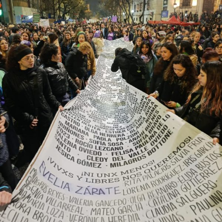
provee biodiversidad, y a una soberanía que se pierde río
abajo. Viaje en barco de MU desde el bajo delta
Descargar la Mu en PDF
bonaerense, para conocer y escuchar a isleños,
productores, docentes, ambientalistas y vecinos que
resisten otra avanzada sobre un territorio en disputa.
Por Francisco Pandolfi