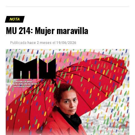
NOTA
MU 214: Mujer maravilla
Publicada
hace 2 meses
el
19/06/2026
Este número 215 de MU ☝️viene con doble tapa, que
podría ser una frase:
Sin chamuyo, a remarla.
Descargar la Mu en PDF