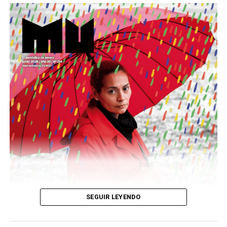
Este número 215 de MU ☝️viene con doble tapa, que
podría ser una frase:
Sin chamuyo, a remarla.
Descargar la Mu en PDF
SEGUIR LEYENDO