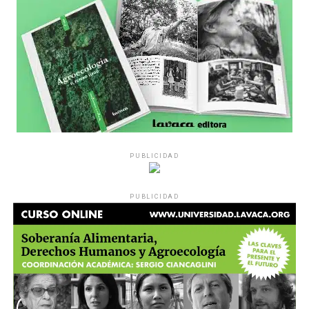
pregunta», comparte Gonzalo, de 41 años.
PUBLICIDAD
Década perdida: Marta Montero,
PUBLICIDAD
mamá de Lucía Pérez
“Estamos como el día 1”. La frase de la madre de la joven
asesinada en 2016 remite a aquel año: cuando
denunciaron que dos narcofemicidas habían abusado y
asesinado a su hija, hasta hoy, dos juicios después, pues la