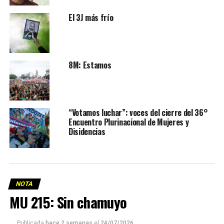
El 3J más frío
8M: Estamos
“Votamos luchar”: voces del cierre del 36°
Encuentro Plurinacional de Mujeres y
Disidencias
NOTA
MU 215: Sin chamuyo
Publicada
hace 2 semanas
el
24/07/2026