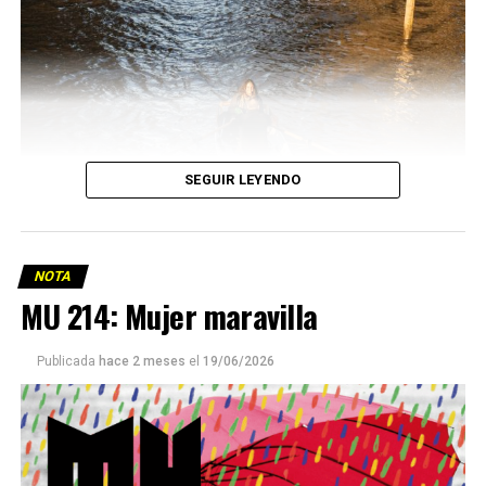
SEGUIR LEYENDO
NOTA
MU 214: Mujer maravilla
Publicada
hace 2 meses
el
19/06/2026
Este número 215 de MU ☝️viene con doble tapa, que
podría ser una frase:
Sin chamuyo, a remarla.