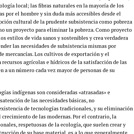
ología local; las fibras naturales en la mayoría de los
has por el hombre y sin duda más accesibles desde el
pción cultural de la prudente subsistencia como pobreza
mo un proyecto para eliminar la pobreza. Como proyecto
s estilos de vida sanos y sostenibles y crea verdadera
tender las necesidades de subsistencia mismas por
de mercancías. Los cultivos de exportación y el
ecursos agrícolas e hídricos de la satisfacción de las
en a un número cada vez mayor de personas de su
ogías indígenas son consideradas «atrasadas» e
atención de las necesidades básicas, no
xistencia de tecnologías tradicionales, y su eliminación
 crecimiento de las modernas. Por el contrario, la
onales, respetuosas de la ecología, que suelen crear y
trucción de su base material, es a lo que generalmente