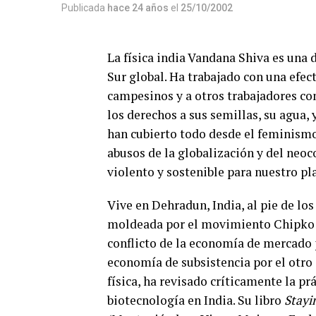
Publicada
hace 24 años
el
25/10/2002
La física india Vandana Shiva es una 
Sur global. Ha trabajado con una efec
campesinos y a otros trabajadores co
los derechos a sus semillas, su agua, y
han cubierto todo desde el feminismo 
abusos de la globalización y del neoc
violento y sostenible para nuestro pl
Vive en Dehradun, India, al pie de lo
moldeada por el movimiento Chipko qu
conflicto de la economía de mercado p
economía de subsistencia por el otro 
física, ha revisado críticamente la prác
biotecnología en India. Su libro
Stayi