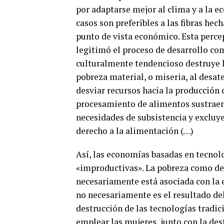
por adaptarse mejor al clima y a la ec
casos son preferibles a las fibras hec
punto de vista económico. Esta perce
legitimó el proceso de desarrollo co
culturalmente tendencioso destruye lo
pobreza material, o miseria, al desa
desviar recursos hacia la producción 
procesamiento de alimentos sustraen r
necesidades de subsistencia y excluy
derecho a la alimentación (…)
Así, las economías basadas en tecnol
«improductivas». La pobreza como des
necesariamente está asociada con la e
no necesariamente es el resultado del
destrucción de las tecnologías tradici
emplear las mujeres, junto con la des