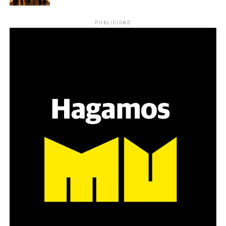
Los ojos y su flequillo de nena.
PUBLICIDAD
Varones
Hay varios hombres presentes: padres con sus hijas,
grupos de amigos, novios. «Con los pares que no tienen
sensibilidad al tema, la conversación se vuelve muy
estratégica, hay que evitar el choque frontal. Mi método
es a través del interrogante, que puedan encarnar la
pregunta», comparte Gonzalo, de 41 años.