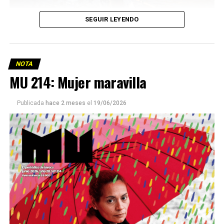
SEGUIR LEYENDO
NOTA
MU 214: Mujer maravilla
Publicada
hace 2 meses
el
19/06/2026
Este número 215 de MU ☝️viene con doble tapa, que
podría ser una frase:
Sin chamuyo, a remarla.
Descargar la Mu en PDF