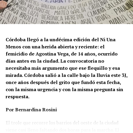
Córdoba llegó a la undécima edición del Ni Una
Menos con una herida abierta y reciente: el
femicidio de Agostina Vega, de 14 años, ocurrido
días antes en la ciudad. La convocatoria no
necesitaba más argumento que ese flequillo y esa
mirada. Córdoba salió a la calle bajo la lluvia este 3J,
once años después del grito que fundó esta fecha,
con la misma urgencia y con la misma pregunta sin
respuesta.
Por Bernardina Rosini
Ganar la vida
: La historia de (no)
El trole que recorre los barrios del oeste de la ciudad
ficción de Sabrina Ortiz
viene casi lleno faltando dos horas para la marcha. El