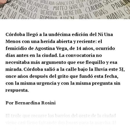
Córdoba llegó a la undécima edición del Ni Una
Menos con una herida abierta y reciente: el
femicidio de Agostina Vega, de 14 años, ocurrido
días antes en la ciudad. La convocatoria no
necesitaba más argumento que ese flequillo y esa
mirada. Córdoba salió a la calle bajo la lluvia este 3J,
once años después del grito que fundó esta fecha,
con la misma urgencia y con la misma pregunta sin
respuesta.
Por Bernardina Rosini
Ganar la vida
: La historia de (no)
El trole que recorre los barrios del oeste de la ciudad
ficción de Sabrina Ortiz
viene casi lleno faltando dos horas para la marcha. El
parabrisas anticipa el motivo: el rostro pequeño de