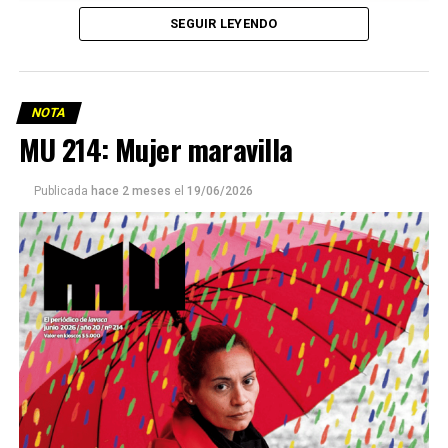
SEGUIR LEYENDO
NOTA
MU 214: Mujer maravilla
Publicada
hace 2 meses
el
19/06/2026
Este número 215 de MU ☝️viene con doble tapa, que
podría ser una frase:
Sin chamuyo, a remarla.
Descargar la Mu en PDF