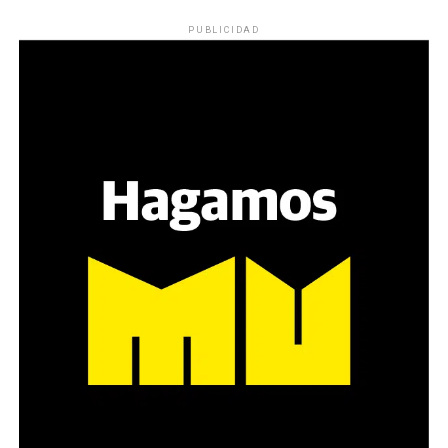
Los ojos y su flequillo de nena.
PUBLICIDAD
Varones
Hay varios hombres presentes: padres con sus hijas,
grupos de amigos, novios. «Con los pares que no tienen
sensibilidad al tema, la conversación se vuelve muy
estratégica, hay que evitar el choque frontal. Mi método
es a través del interrogante, que puedan encarnar la
pregunta», comparte Gonzalo, de 41 años.