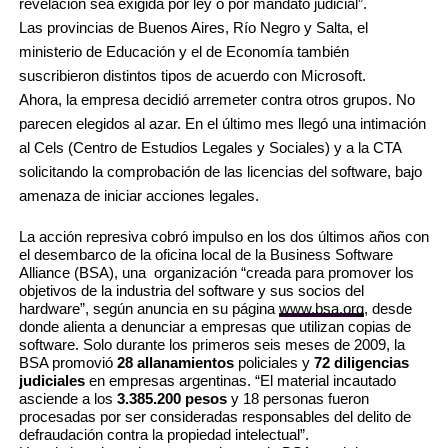
revelación sea exigida por ley o por mandato judicial”.
Las provincias de Buenos Aires, Río Negro y Salta, el
ministerio de Educación y el de Economía también
suscribieron distintos tipos de acuerdo con Microsoft.
Ahora, la empresa decidió arremeter contra otros grupos. No
parecen elegidos al azar. En el último mes llegó una intimación
al Cels (Centro de Estudios Legales y Sociales) y a la CTA
solicitando la comprobación de las licencias del software, bajo
amenaza de iniciar acciones legales.
La acción represiva cobró impulso en los dos últimos años con
el desembarco de la oficina local de la
Business Software
Alliance
(BSA), una organización “creada para promover los
objetivos de la industria del software y sus socios del
hardware”, según anuncia en su página
www.bsa.org
, desde
donde alienta a denunciar a empresas que utilizan copias de
software. Solo durante los primeros seis meses de 2009, la
BSA promovió
28 allanamientos
policiales y
72 diligencias
judiciales
en empresas argentinas. “El material incautado
asciende a los
3.385.200 pesos
y 18 personas fueron
procesadas por ser consideradas responsables del delito de
defraudación contra la propiedad intelectual”.