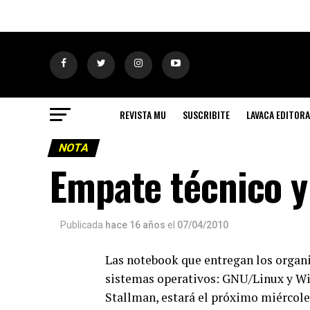
REVISTA MU
SUSCRIBITE
LAVACA EDITORA
NOTA
Empate técnico y 
Publicada
hace 16 años
el
07/04/2010
Las notebook que entregan los organ
sistemas operativos: GNU/Linux y Win
Stallman, estará el próximo miércoles