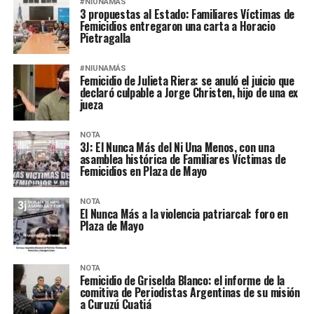
#NIUNAMÁS
3 propuestas al Estado: Familiares Víctimas de
Femicidios entregaron una carta a Horacio
Pietragalla
#NIUNAMÁS
Femicidio de Julieta Riera: se anuló el juicio que
declaró culpable a Jorge Christen, hijo de una ex
jueza
NOTA
3J: El Nunca Más del Ni Una Menos, con una
asamblea histórica de Familiares Víctimas de
Femicidios en Plaza de Mayo
NOTA
El Nunca Más a la violencia patriarcal: foro en
Plaza de Mayo
NOTA
Femicidio de Griselda Blanco: el informe de la
comitiva de Periodistas Argentinas de su misión
a Curuzú Cuatiá