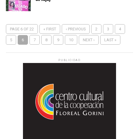
PAGE 6 OF 22
« FIRST
‹ PREVIOUS
2
3
4
5
6
7
8
9
10
NEXT ›
LAST »
PUBLICIDAD