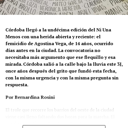
Córdoba llegó a la undécima edición del Ni Una
Menos con una herida abierta y reciente: el
femicidio de Agostina Vega, de 14 años, ocurrido
días antes en la ciudad. La convocatoria no
necesitaba más argumento que ese flequillo y esa
mirada. Córdoba salió a la calle bajo la lluvia este 3J,
once años después del grito que fundó esta fecha,
con la misma urgencia y con la misma pregunta sin
respuesta.
Por Bernardina Rosini
Ganar la vida
: La historia de (no)
El trole que recorre los barrios del oeste de la ciudad
ficción de Sabrina Ortiz
viene casi lleno faltando dos horas para la marcha. El
parabrisas anticipa el motivo: el rostro pequeño de