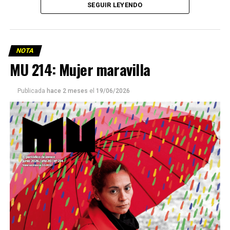
SEGUIR LEYENDO
NOTA
MU 214: Mujer maravilla
Publicada
hace 2 meses
el
19/06/2026
Este número 215 de MU ☝️viene con doble tapa, que
podría ser una frase:
Sin chamuyo, a remarla.
Descargar la Mu en PDF