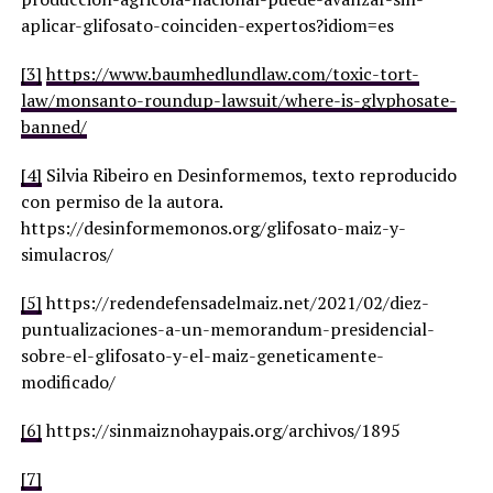
aplicar-glifosato-coinciden-expertos?idiom=es
[3]
https://www.baumhedlundlaw.com/toxic-tort-
law/monsanto-roundup-lawsuit/where-is-glyphosate-
banned/
[4]
Silvia Ribeiro en Desinformemos, texto reproducido
con permiso de la autora.
https://desinformemonos.org/glifosato-maiz-y-
simulacros/
[5]
https://redendefensadelmaiz.net/2021/02/diez-
puntualizaciones-a-un-memorandum-presidencial-
sobre-el-glifosato-y-el-maiz-geneticamente-
modificado/
[6]
https://sinmaiznohaypais.org/archivos/1895
[7]