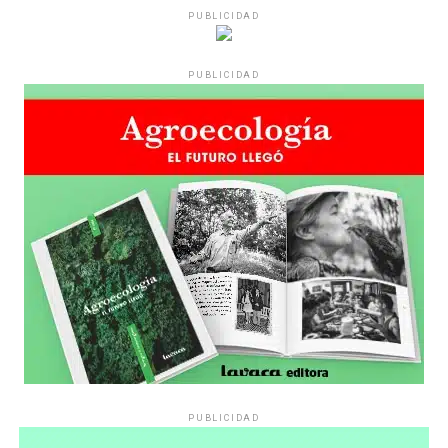
PUBLICIDAD
Varones
PUBLICIDAD
Hay varios hombres presentes: padres con sus hijas,
grupos de amigos, novios. «Con los pares que no tienen
sensibilidad al tema, la conversación se vuelve muy
estratégica, hay que evitar el choque frontal. Mi método
es a través del interrogante, que puedan encarnar la
pregunta», comparte Gonzalo, de 41 años.
PUBLICIDAD