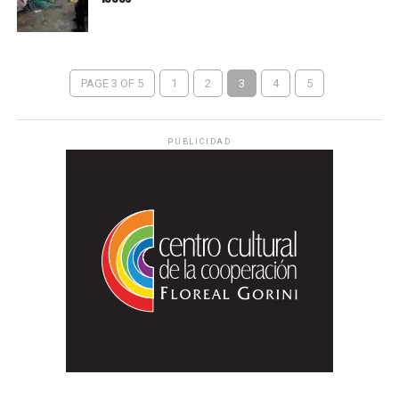
PAGE 3 OF 5
1
2
3
4
5
PUBLICIDAD