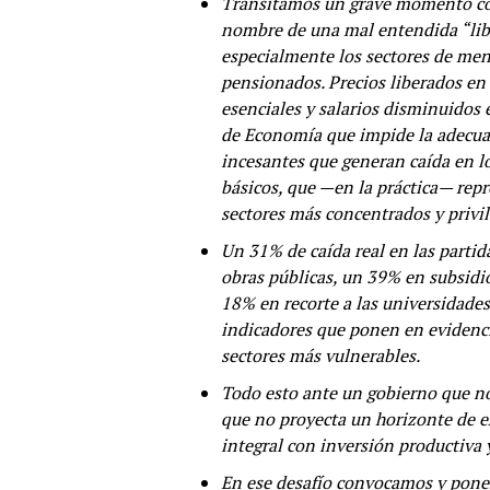
Transitamos un grave momento com
nombre de una mal entendida “lib
especialmente los sectores de meno
pensionados. Precios liberados en
esenciales y salarios disminuidos 
de Economía que impide la adecuad
incesantes que generan caída en l
básicos, que —en la práctica— rep
sectores más concentrados y privi
Un 31% de caída real en las partid
obras públicas, un 39% en subsidio
18% en recorte a las universidade
indicadores que ponen en evidencia
sectores más vulnerables.
Todo esto ante un gobierno que n
que no proyecta un horizonte de ex
integral con inversión productiva 
En ese desafío convocamos y ponem