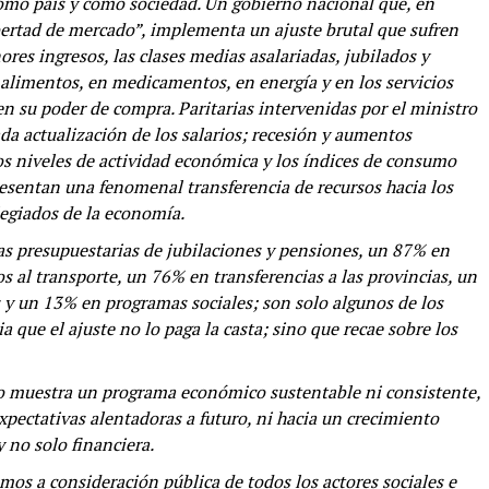
o país y como sociedad. Un gobierno nacional que, en
ertad de mercado”, implementa un ajuste brutal que sufren
res ingresos, las clases medias asalariadas, jubilados y
 alimentos, en medicamentos, en energía y en los servicios
en su poder de compra. Paritarias intervenidas por el ministro
a actualización de los salarios; recesión y aumentos
os niveles de actividad económica y los índices de consumo
resentan una fenomenal transferencia de recursos hacia los
legiados de la economía.
as presupuestarias de jubilaciones y pensiones, un 87% en
s al transporte, un 76% en transferencias a las provincias, un
s y un 13% en programas sociales; son solo algunos de los
 que el ajuste no lo paga la casta; sino que recae sobre los
o muestra un programa económico sustentable ni consistente,
pectativas alentadoras a futuro, ni hacia un crecimiento
y no solo financiera.
os a consideración pública de todos los actores sociales e