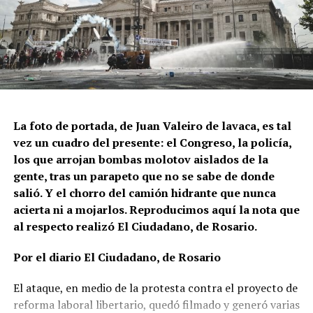
Al mediodía esa misma cabecera de la plaza recibe las
columnas de la izquierda, mientras la Intersindical
Federal arma su escenario en su otro extremo. Para el
inicio de la sesión de la Cámara de Diputados ya hay
cinco cuadras de columnas gremiales sacudiendo
banderas. El reloj marca las dos y media de la tarde
cuando comienza a sonar el himno nacional y las
La foto de portada, de Juan Valeiro de lavaca, es tal
gargantas se hacen nudos con la estrofa “oh juremos
vez un cuadro del presente: el Congreso, la policía,
con gloria morir”. En el escenario se amontonan los
los que arrojan bombas molotov aislados de la
dirigentes de diferentes sectores sindicales y a lo largo
gente, tras un parapeto que no se sabe de donde
de la Avenida de Mayo se agolpan personas con
salió. Y el chorro del camión hidrante que nunca
overoles, guardapolvos y remeras que identifican oficios
acierta ni a mojarlos. Reproducimos aquí la nota que
diversos: docentes, empleados estatales, metalúrgicos,
al respecto realizó El Ciudadano, de Rosario.
aceiteros, trabajadores del cine, de la televisión, del
subte, gráficos, papeleros y más. La suma impresiona si
Por el diario El Ciudadano, de Rosario
se tiene en cuenta que están paralizados trenes, subtes
y la mayor parte de los colectivos, pero lo que
El ataque, en medio de la protesta contra el proyecto de
sorprende es la breve duración del acto. Poco después
reforma laboral libertario, quedó filmado y generó varias