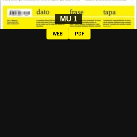
MU 1
WEB
PDF