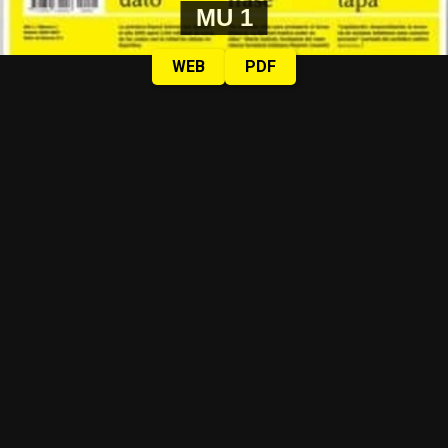
MU 1
WEB
PDF