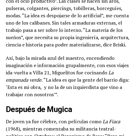
con el ocio productivo”.
Las clases se hacen sin aros,
pulseras, colgantes, piercings, tobilleras, borceguíes,
modas. “La idea es despojarse de lo artificial”, me cuenta
uno de los calibanes. Sin tales armaduras externas, el
trabajo pasa a ser sobre lo interno. “La materia de los
sueños”, que necesita su propia ingeniería, arquitectura,
ciencia e historia para poder materializarse, dice Briski.
Así, bajo la mirada azul del maestro, encendiendo
imaginación e información grupalmente, con esos viajes
ida-vuelta a Villa 21, Miguelitos fue cocinando
La
empanada verde.
“La idea es que la gente del barrio diga:
‘Esta es mi obra,
y no la de un izquierdista que vino a
trabajar con nosotros’”.
Después de Mugica
De joven ya fue célebre, con películas como
La Fiaca
(1968), mientras comenzaba su militancia teatral-
política con
Octubre
y el Peronismo de Base: “Pero mi