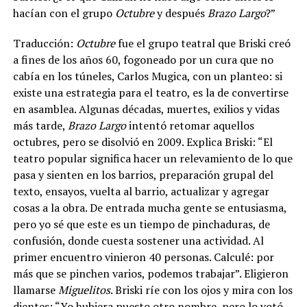
hacían con el grupo
Octubre
y después
Brazo Largo
?”
Traducción:
Octubre
fue el grupo teatral que Briski creó
a fines de los años 60, fogoneado por un cura que no
cabía en los túneles, Carlos Mugica, con un planteo: si
existe una estrategia para el teatro, es la de convertirse
en asamblea.
Algunas décadas, muertes, exilios y vidas
más tarde,
Brazo Largo
intentó retomar aquellos
octubres, pero se disolvió en 2009. Explica Briski: “El
teatro popular significa hacer un relevamiento de lo que
pasa y sienten en los barrios, preparación grupal del
texto, ensayos, vuelta al barrio, actualizar y agregar
cosas a la obra. De entrada mucha gente se entusiasma,
pero yo sé que este es un tiempo de pinchaduras, de
confusión, donde cuesta sostener una actividad. Al
primer encuentro vinieron 40 personas. Calculé: por
más que se pinchen varios, podemos trabajar”. Eligieron
llamarse
Miguelitos
. Briski ríe con los ojos y mira con los
dientes: “Yo hubiera puesto otro nombre, pero lo votó