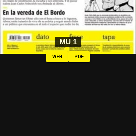
MU 1
WEB
PDF