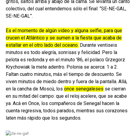
gritos, saltos arriba y abajo de la cama. Se levanta un canto
colectivo, del cual entendemos sólo el final: “SE-NE-GAL,
SE-NE-GAL”.
Es el momento de algún video y alguna selfie, para que
crucen el Atlántico y se sumen a la fiesta que acaba de
estallar en el otro lado del oceano.
Durante ventiseis
minutos es todo alegría, sonrisas y felicidad. Pero la
pelota es redonda y en el minuto ’86, el polaco Grzegorz
Krychowiak la mete adentro. Polonia se acerca: 1 a 2.
Faltan cuatro minutos, más el tiempo de descuento. Se
viven minutos de miedo dentro y fuera de la pantalla. Allá,
en la cancha de Moscú, los
once senegaleses
se cierran
en su mitad del campo: que el reloj acelere, que se acabe
ya. Acá en Once, los compañeros de Senegal hacen la
cuenta regresiva, todos parados, mientras sus corazones
laten más rápido que los segundos.