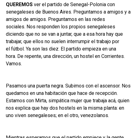
QUEREMOS
ver el partido de Senegal-Polonia con
senegaleses de Buenos Aires. Preguntamos a amigos y a
amigos de amigos.
P
reguntamos en las redes
sociales.
Nos responden los propios senegaleses
diciendo que
no se van a juntar, que a esa hora hay que
trabajar, que
ellos
no suelen interrumpir el trabajo por
el
fútbol
.
Ya s
on las diez.
E
l partido empieza en una
hora.
De repente,
una direcci
ón, un hostel en Corrientes.
Vamos.
Pasamos una puerta negra. Subimos con el ascensor. Nos
quedamos en una habitación que hace de recepción.
Estamos con Mirta, simpática mujer que trabaja acá, quien
nos explica que hay dos hostels en la misma planta: en
uno viven senegaleses; en el otro, venezolanos.
Mientras esperamos que el partido empiece y la gente