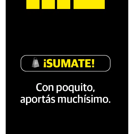
Fue entonces cuando, en pocas horas, la tela pintada a
mano por un grupo de amigos se fue convirtiendo en
varias cosas.
Primero se convirtió en trapo escondido en los
testículos para eludir el control policial.
Luego, el trapo se convirtió en bandera para agitarla en
la tribuna.
Después, la bandera se convirtió en saeta para arrojarla
a la cancha y la saeta se convirtió en mensaje que
descifra de un vistazo un jugador de fútbol.
Finalmente, el mensaje se convirtió en trofeo que se
levanta frente a la tribuna, las cámaras de televisión, los
teléfonos celulares, el corazón social de Argentina.
Ajá.