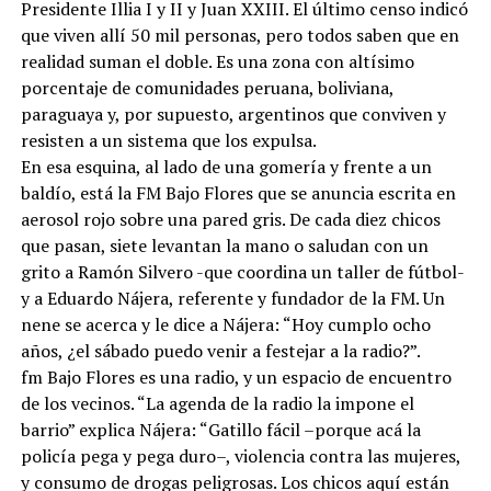
Presidente Illia I y II y Juan XXIII. El último censo indicó
que viven allí 50 mil personas, pero todos saben que en
realidad suman el doble. Es una zona con altísimo
porcentaje de comunidades peruana, boliviana,
paraguaya y, por supuesto, argentinos que conviven y
resisten a un sistema que los expulsa.
En esa esquina, al lado de una gomería y frente a un
baldío, está la FM Bajo Flores que se anuncia escrita en
aerosol rojo sobre una pared gris. De cada diez chicos
que pasan, siete levantan la mano o saludan con un
grito a Ramón Silvero -que coordina un taller de fútbol-
y a Eduardo Nájera, referente y fundador de la FM. Un
nene se acerca y le dice a Nájera: “Hoy cumplo ocho
años, ¿el sábado puedo venir a festejar a la radio?”.
fm Bajo Flores es una radio, y un espacio de encuentro
de los vecinos. “La agenda de la radio la impone el
barrio” explica Nájera: “Gatillo fácil –porque acá la
policía pega y pega duro–, violencia contra las mujeres,
y consumo de drogas peligrosas. Los chicos aquí están