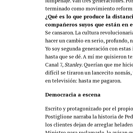
lumpenaje. Van tres generaciones. Po
terminado como movimiento reformi
¿Qué es lo que produce la distanc
compañeros suyos que están en e
Se cansaron. La cultura revolucionaria
hacer un cambio en serio, profundo, n
Yo soy segunda generación con estas id
hasta que se dé. A mí me quisieron te
Canal 7,
Stanley
. Querían que me hici
difícil se tiraron un lancecito nomás,
en televisión: hasta me pagaron.
Democracia a escena
Escrito y protagonizado por el propio
Postiglione narraba la historia de Pe
los clientes dejan de arreglar helade
Ministro para reclamarle, le avisan qu