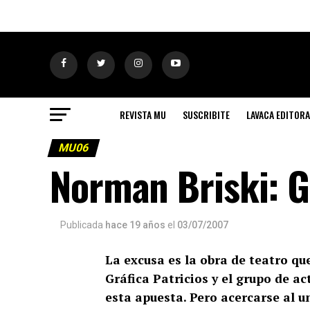
REVISTA MU
SUSCRIBITE
LAVACA EDITORA
MU06
Norman Briski: G
Publicada
hace 19 años
el
03/07/2007
La excusa es la obra de teatro qu
Gráfica Patricios y el grupo de a
esta apuesta. Pero acercarse al u