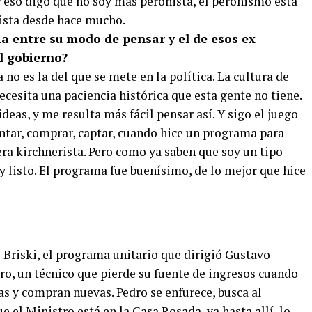
r eso digo que no soy más peronista, el peronismo está
sta desde hace mucho.
ia entre su modo de pensar y el de esos ex
l gobierno?
 no es la del que se mete en la política. La cultura de
ecesita una paciencia histórica que esta gente no tiene.
eas, y me resulta más fácil pensar así. Y sigo el juego
ntar, comprar, captar, cuando hice un programa para
era kirchnerista. Pero como ya saben que soy un tipo
 y listo. El programa fue buenísimo, de lo mejor que hice
 Briski, el programa unitario que dirigió Gustavo
dro, un técnico que pierde su fuente de ingresos cuando
ras y compran nuevas. Pedro se enfurece, busca al
e el Ministro está en la Casa Rosada, va hasta allí, lo