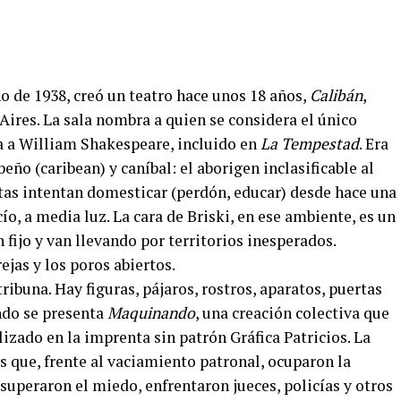
 de 1938, creó un teatro hace unos 18 años,
Calibán
,
ires. La sala nombra a quien se considera el único
da a William Shakespeare, incluido en
La Tempestad
. Era
eño (caribean) y caníbal: el aborigen inclasificable al
stas intentan domesticar (perdón, educar) desde hace una
cío, a media luz. La cara de Briski, en ese ambiente, es un
ijo y van llevando por territorios inesperados.
ejas y los poros abiertos.
ribuna. Hay figuras, pájaros, rostros, aparatos, puertas
ndo se presenta
Maquinando
, una creación colectiva que
alizado en la imprenta sin patrón Gráfica Patricios. La
os que, frente al vaciamiento patronal, ocuparon la
uperaron el miedo, enfrentaron jueces, policías y otros