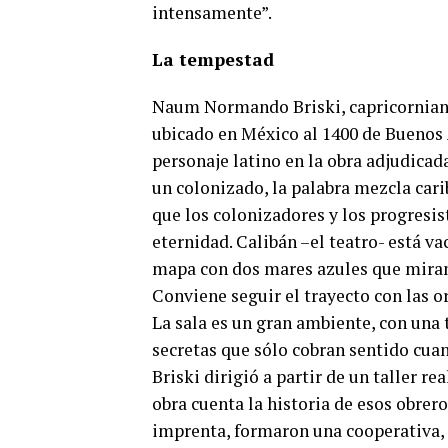
intensamente”.
La tempestad
Naum Normando Briski, capricorniano
ubicado en México al 1400 de Buenos A
personaje latino en la obra adjudica
un colonizado, la palabra mezcla carib
que los colonizadores y los progresi
eternidad. Calibán –el teatro- está va
mapa con dos mares azules que miran f
Conviene seguir el trayecto con las or
La sala es un gran ambiente, con una t
secretas que sólo cobran sentido cua
Briski dirigió a partir de un taller re
obra cuenta la historia de esos obrer
imprenta, formaron una cooperativa, s