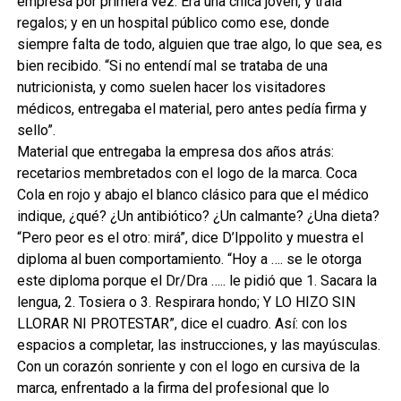
empresa por primera vez. Era una chica joven, y traía
regalos; y en un hospital público como ese, donde
siempre falta de todo, alguien que trae algo, lo que sea, es
bien recibido. “Si no entendí mal se trataba de una
nutricionista, y como suelen hacer los visitadores
médicos, entregaba el material, pero antes pedía firma y
sello”.
Material que entregaba la empresa dos años atrás:
recetarios membretados con el logo de la marca. Coca
Cola en rojo y abajo el blanco clásico para que el médico
indique, ¿qué? ¿Un antibiótico? ¿Un calmante? ¿Una dieta?
“Pero peor es el otro: mirá”, dice D’Ippolito y muestra el
diploma al buen comportamiento. “Hoy a …. se le otorga
este diploma porque el Dr/Dra ….. le pidió que 1. Sacara la
lengua, 2. Tosiera o 3. Respirara hondo; Y LO HIZO SIN
LLORAR NI PROTESTAR”, dice el cuadro. Así: con los
espacios a completar, las instrucciones, y las mayúsculas.
Con un corazón sonriente y con el logo en cursiva de la
marca, enfrentado a la firma del profesional que lo