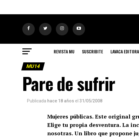
REVISTA MU
SUSCRIBITE
LAVACA EDITORA
MU14
Pare de sufrir
Publicada
hace 18 años
el
31/05/2008
Mujeres públicas. Este original g
Elige tu propia desventura. La inc
nosotras. Un libro que propone jug