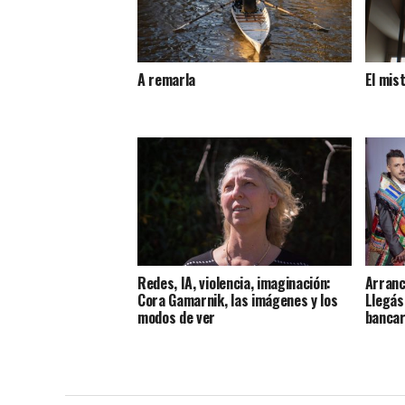
A remarla
El mis
Redes, IA, violencia, imaginación:
Arranca
Cora Gamarnik, las imágenes y los
Llegás
modos de ver
bancar