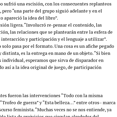
o sufrió una escisión, con los consecuentes replanteos
, pero “una parte del grupo siguió adelante y en el
apareció la idea del libro”.
sión ligera. “Involucró re-pensar el contenido, las
ción, las relaciones que se plantearán entre la esfera de
interacción y participación y el lenguaje a utilizar”.
o solo pasa por el formato. Una cosa es un afiche pegado
istinta, es la entrega en mano de un objeto. “Si bien
es individual, esperamos que sirva de disparador en
o así a la idea original de juego, de participación
tes fueron las intervenciones “Todo con la misma
 “Trofeo de guerra” y “Esta belleza…” entre otros– marca
scurso feminista. “Muchas veces no se nos entiende, ya
le lista de prejuicios que circulan alrededor del