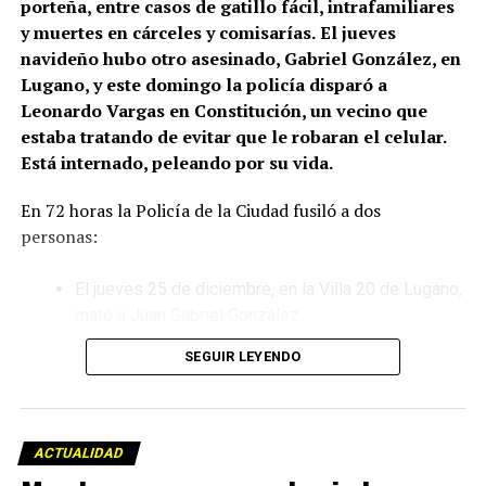
porteña, entre casos de gatillo fácil, intrafamiliares
y muertes en cárceles y comisarías.
El jueves
navideño hubo otro asesinado, Gabriel González, en
Lugano, y este domingo la policía disparó a
Leonardo Vargas en Constitución, un vecino que
estaba tratando de evitar que le robaran el celular.
Está internado, peleando por su vida.
En 72 horas la Policía de la Ciudad fusiló a dos
personas:
El jueves 25 de diciembre, en la Villa 20 de Lugano,
mató a Juan Gabriel González.
SEGUIR LEYENDO
Este domingo 28 de diciembre, en el barrio porteño
de Constitución, ejecutó a Leonardo Vargas, que
ahora lucha por su vida en el hospital Ramos Mejía.
ACTUALIDAD
El crimen de Lugano