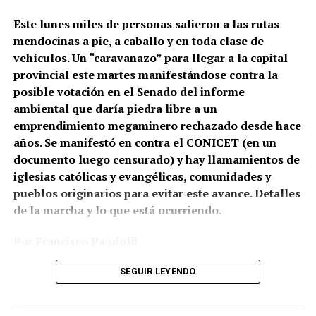
contra Gabriel González.
Este lunes miles de personas salieron a las rutas
mendocinas a pie, a caballo y en toda clase de
Correpi (la Coordinadora contra la represión policial e
vehículos. Un “caravanazo” para llegar a la capital
institucional), afirmó: “Juan Gabriel recibió un impacto
provincial este martes manifestándose contra la
directo al cuerpo. No sabemos todavía qué tipo de
posible votación en el Senado del informe
cartuchería utilizaron, pero a corta distancia y directo a
ambiental que daría piedra libre a un
zonas vitales como tórax y abdomen, un disparo de
emprendimiento megaminero rechazado desde hace
escopeta es letal, tanto con cartuchos antitumulto (con
años. Se manifestó en contra el CONICET (en un
postas de goma) o todo propósito (con postas de
documento luego censurado) y hay llamamientos de
plomo). Hasta un cartucho de estruendo (sin munición)
iglesias católicas y evangélicas, comunidades y
puede herir o matar a corta distancia. Por eso los
pueblos originarios para evitar este avance. Detalles
protocolos de uso de armas largas prohíben
de la marcha y lo que está ocurriendo.
terminantemente disparar directamente al cuerpo con
cualquier tipo de cartuchería”.
Por Francisco Pandolfi
Fotos: Archivo por el Agua de Mendoza
SEGUIR LEYENDO
El pueblo de Mendoza empezó este lunes la “Nueva