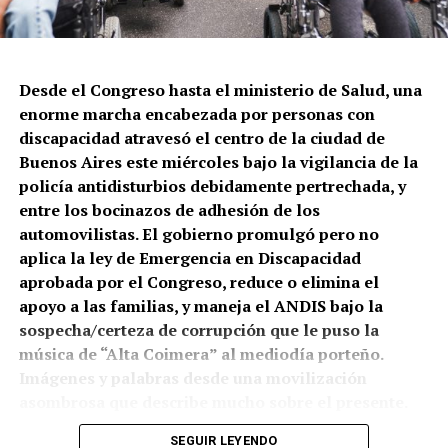
matar. En este caso a Leonardo Vargas, quien quedó
gravemente herido y pelea por sobrevivir. Lo que
cuentan testigos: le dispararon tres tiros cuando
intentaba que una persona en situación de calle no le
Desde el Congreso hasta el ministerio de Salud, una
robara su celular.
enorme marcha encabezada por personas con
discapacidad atravesó el centro de la ciudad de
Buenos Aires este miércoles bajo la vigilancia de la
policía antidisturbios debidamente pertrechada, y
entre los bocinazos de adhesión de los
automovilistas. El gobierno promulgó pero no
aplica la ley de Emergencia en Discapacidad
El mapa del caravanazo.
aprobada por el Congreso, reduce o elimina el
apoyo a las familias, y maneja el ANDIS bajo la
A pie, a caballo, en autos y toda clase de vehículos la
sospecha/certeza de corrupción que le puso la
provincia salió a las rutas y calles. Lo que está en
música de “Alta Coimera” al mediodía porteño.
juego es una explotación de la minería metalífera a
Imágenes y palabras desde una movilización
gran escala, de oro y cobre, que atraviesa la cuenca
Vecinas y vecinos de Constitución, reclamando en la
asombrosa que describe mucho sobre el presente.
del Río Mendoza y abastece a una población de 1,5
calle. La policía disparó contra una persona a la que le
millones de habitantes, a más de 9.000 industrias y
estaban robando el celular.
SEGUIR LEYENDO
Por Sergio Ciancaglini.
Fotos Juan