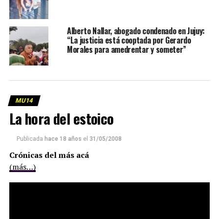
Alberto Nallar, abogado condenado en Jujuy:
“La justicia está cooptada por Gerardo
Morales para amedrentar y someter”
MU14
La hora del estoico
Publicada
hace 18 años
el
31/05/2008
Crónicas del más acá
(más…)