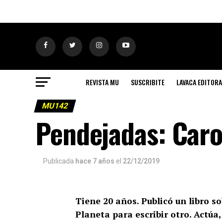
REVISTA MU
SUSCRIBITE
LAVACA EDITORA
MU142
Pendejadas: Caro
Publicada
hace 7 años
el
22/12/2019
Tiene 20 años. Publicó un libro s
Planeta para escribir otro. Actú