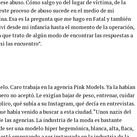
se abuso. Cómo salgo yo del lugar de víctima, de la
 este proceso de abuso sucede en el medio de mi
na. Esa es la pregunta que me hago en Fatal y también
iví desde mi infancia hasta el momento de la operación,
a que trato de algún modo de encontrar las respuestas a
si las encuentro”.
elo. Caro trabaja en la agencia Pink Models. Ya la habían
ero no aceptó. Le exigían bajar de peso, entrenar, cuidar
lico, qué subía a su Instagram, qué decía en entrevistas.
que había venido a buscar a esta ciudad. “Unos nazis del
de las agencias. La industria de la moda es bastante
de ser una modelo hiper hegemónica, blanca, alta, flaca,
 está empezando a ser instaurada en la industria de la