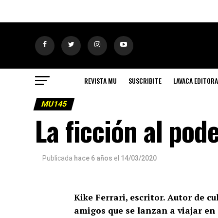
REVISTA MU
SUSCRIBITE
LAVACA EDITORA
MU145
La ficción al pod
Publicada
hace 6 años
el
14/03/2020
Kike Ferrari, escritor. Autor de cu
amigos que se lanzan a viajar en 