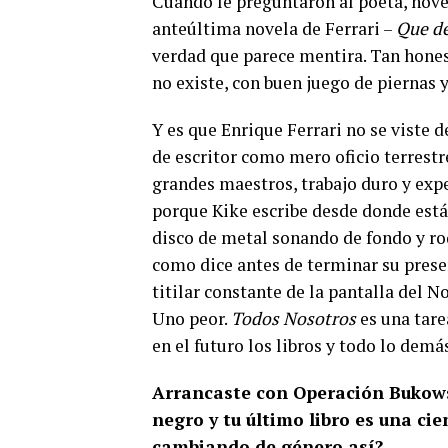
Cuando le preguntaron al poeta, novel
anteúltima novela de Ferrari –
Que de
verdad que parece mentira. Tan honest
no existe, con buen juego de piernas 
Y es que Enrique Ferrari no se viste 
de escritor como mero oficio terrestr
grandes maestros, trabajo duro y expe
porque Kike escribe desde donde está:
disco de metal sonando de fondo y ro
como dice antes de terminar su presen
titilar constante de la pantalla del N
Uno peor.
Todos Nosotros
es una tare
en el futuro los libros y todo lo demá
Arrancaste con Operación Bukowsk
negro y tu último libro es una cie
cambiando de género así?