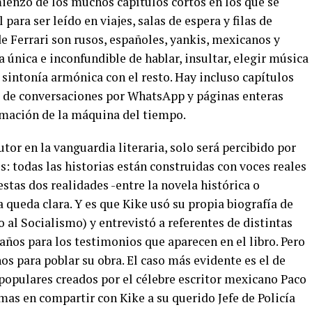
mienzo de los muchos capítulos cortos en los que se
 para ser leído en viajes, salas de espera y filas de
e Ferrari son rusos, españoles, yankis, mexicanos y
 única e inconfundible de hablar, insultar, elegir música
 sintonía armónica con el resto. Hay incluso capítulos
s de conversaciones por WhatsApp y páginas enteras
amación de la máquina del tiempo.
tor en la vanguardia literaria, solo será percibido por
: todas las historias están construidas con voces reales
 estas dos realidades -entre la novela histórica o
a queda clara. Y es que Kike usó su propia biografía de
al Socialismo) y entrevistó a referentes de distintas
años para los testimonios que aparecen en el libro. Pero
s para poblar su obra. El caso más evidente es el de
 populares creados por el célebre escritor mexicano Paco
mas en compartir con Kike a su querido Jefe de Policía