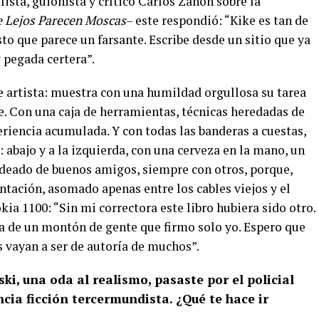
ista, guionista y crítico Carlos Zanón sobre la
 Lejos Parecen Moscas
– este respondió: “Kike es tan de
o que parece un farsante. Escribe desde un sitio que ya
y pegada certera”.
de artista: muestra con una humildad orgullosa su tarea
e. Con una caja de herramientas, técnicas heredadas de
riencia acumulada. Y con todas las banderas a cuestas,
 abajo y a la izquierda, con una cerveza en la mano, un
deado de buenos amigos, siempre con otros, porque,
tación, asomado apenas entre los cables viejos y el
okia 1100: “Sin mi correctora este libro hubiera sido otro.
a de un montón de gente que firmo solo yo. Espero que
s vayan a ser de autoría de muchos”.
i, una oda al realismo, pasaste por el policial
ncia ficción tercermundista. ¿Qué te hace ir