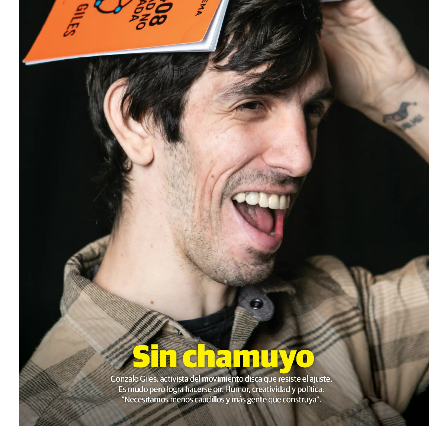
lugar con sincera amabilidad y han aceptado
tranquilamente mi agradecimiento y mi negativa.
Pero siempre está el representante del ejército de la
buena conciencia (en mi experiencia, siempre varones
cis de más de 40 años) que no conciben la posibilidad de
que me rehúse.
El factor sorpresa también actúa, claro. Quizá la mayor
parte de les tullides aceptan con gusto suprimir la
espera aunque tengan la misma posibilidad que el resto
de aguardar pacientemente. Y ahí es cuando se activa
eso de “estoy tullide y sólo por eso merezco pleistesía”
por un lado y el ya mentado “qué le voy a decir si mirá
cómo está…”, por el otro.
Ambas actitudes me colman de hartazgo. Ciertas
estrategias de manipulación no son sólo propias de les
tullides, claro, pero cada quien haga su lista como tarea.