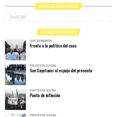
Atravesar situaciones complejas, incluso dolorosas y
BUSCAR EN LAVACA
traumáticas, no necesariamente nos convierten en
humanes maravilloses, mejores que aquelles que no han
atravesado lo mismo.
LO MÁS RECIENTE
Intentar sacar ventaja jugando con la lastimosa
percepción que puede existir sobre nosotres sólo
QUÉ SEMANITA!
Frente a la política del caos
logrará que esa percepción se perpetúe.
PROTESTA SOCIAL
San Cayetano: el espejo del presente
PROTESTA SOCIAL
Punto de inflexión
PROTESTA SOCIAL