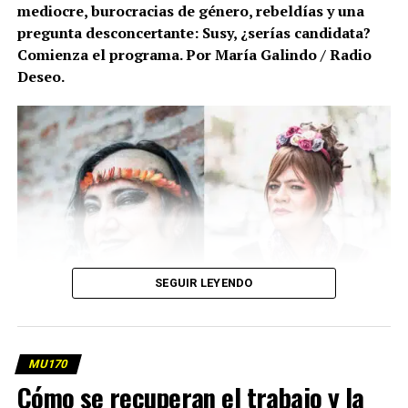
mediocre, burocracias de género, rebeldías y una
pregunta desconcertante: Susy, ¿serías candidata?
Comienza el programa. Por María Galindo / Radio
Deseo.
SEGUIR LEYENDO
MU170
Cómo se recuperan el trabajo y la
(más…)