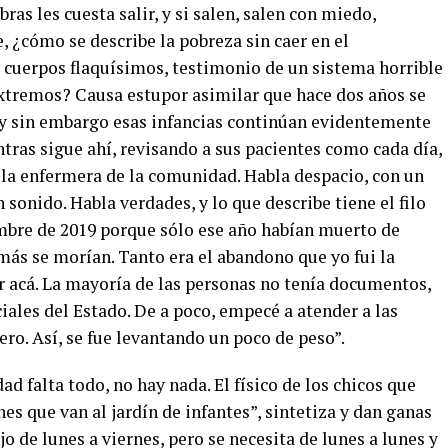
ras les cuesta salir, y si salen, salen con miedo,
, ¿cómo se describe la pobreza sin caer en el
cuerpos flaquísimos, testimonio de un sistema horrible
extremos? Causa estupor asimilar que hace dos años se
 y sin embargo esas infancias continúan evidentemente
ntras sigue ahí, revisando a sus pacientes como cada día,
la enfermera de la comunidad. Habla despacio, con un
sonido. Habla verdades, y lo que describe tiene el filo
mbre de 2019 porque sólo ese año habían muerto de
más se morían. Tanto era el abandono que yo fui la
r acá. La mayoría de las personas no tenía documentos,
ciales del Estado. De a poco, empecé a atender a las
ro. Así, se fue levantando un poco de peso”.
d falta todo, no hay nada. El físico de los chicos que
nes que van al jardín de infantes”, sintetiza y dan ganas
jo de lunes a viernes, pero se necesita de lunes a lunes y