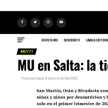
REVISTA MU
SUSCRIBITE
LAVACA EDITORA
MU171
MU en Salta: la t
Publicada
hace 4 años
el
23/06/2022
San Martín, Orán y Rivadavia so
niñas y niños por desnutrición y 
solo en el primer trimestre de 20