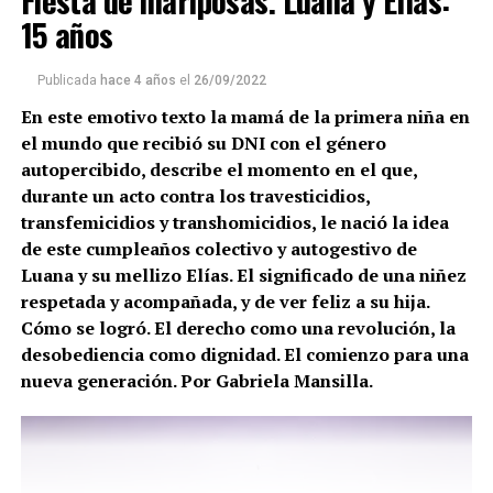
Fiesta de mariposas. Luana y Elías:
15 años
Publicada
hace 4 años
el
26/09/2022
En este emotivo texto la mamá de la primera niña en
Gustavo Gómez y una sugerencia frente a delitos
el mundo que recibió su DNI con el género
ambientales: “No presentar una querella penal con 30
autopercibido, describe el momento en el que,
firmas, sino 30 querellas, para que los juzgados se tengan
durante un acto contra los travesticidios,
que hacer cargo por el volumen de causas iniciadas”.
transfemicidios y transhomicidios, le nació la idea
Fotos: Sebastián Smok
de este cumpleaños colectivo y autogestivo de
(más…)
Luana y su mellizo Elías. El significado de una niñez
respetada y acompañada, y de ver feliz a su hija.
Cómo se logró. El derecho como una revolución, la
desobediencia como dignidad. El comienzo para una
nueva generación. Por Gabriela Mansilla.