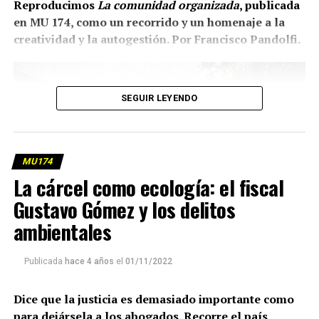
Reproducimos
La comunidad organizada
, publicada
en MU 174, como un recorrido y un homenaje a la
creatividad y la autogestión. Por Francisco Pandolfi.
SEGUIR LEYENDO
MU174
La cárcel como ecología: el fiscal
Gustavo Gómez y los delitos
ambientales
Publicada
hace 4 años
el
01/11/2022
La educación y la vida, adentro y afuera del aula. Fotos:
Lina Etchesuri
Dice que la justicia es demasiado importante como
(más…)
para dejársela a los abogados. Recorre el país