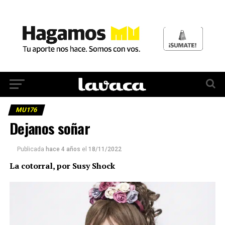
MU176
Dejanos soñar
Publicada
hace 4 años
el
18/11/2022
La cotorral, por Susy Shock