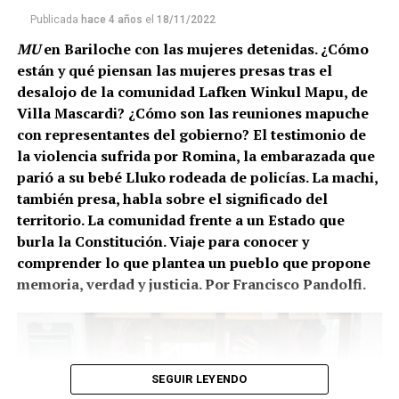
Foto: Marieta Vazquez
Publicada
hace 4 años
el
18/11/2022
(más…)
MU
en Bariloche con las mujeres detenidas. ¿Cómo
están y qué piensan las mujeres presas tras el
desalojo de la comunidad Lafken Winkul Mapu, de
Villa Mascardi? ¿Cómo son las reuniones mapuche
con representantes del gobierno? El testimonio de
la violencia sufrida por Romina, la embarazada que
parió a su bebé Lluko rodeada de policías. La machi,
también presa, habla sobre el significado del
territorio. La comunidad frente a un Estado que
burla la Constitución. Viaje para conocer y
comprender lo que plantea un pueblo que propone
memoria, verdad y justicia. Por Francisco Pandolfi.
SEGUIR LEYENDO