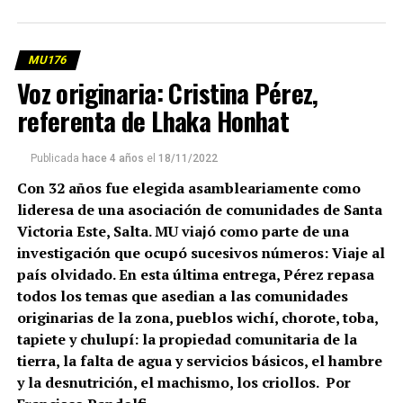
MU176
Voz originaria: Cristina Pérez,
referenta de Lhaka Honhat
Publicada
hace 4 años
el
18/11/2022
Luciana Jaramillo (con lentes), presa. Débora Vera (presa y
Con 32 años fue elegida asambleariamente como
ya liberada) abraza a la hija mayor de Celeste Ardaiz
lideresa de una asociación de comunidades de Santa
Guenumil (a su lado, otra de las presas). La niña se llama
Victoria Este, Salta. MU viajó como parte de una
Mewlen (remolino). Fotos: Eugenia Neme.
investigación que ocupó sucesivos números: Viaje al
(más…)
país olvidado. En esta última entrega, Pérez repasa
todos los temas que asedian a las comunidades
originarias de la zona, pueblos wichí, chorote, toba,
tapiete y chulupí: la propiedad comunitaria de la
tierra, la falta de agua y servicios básicos, el hambre
y la desnutrición, el machismo, los criollos. Por