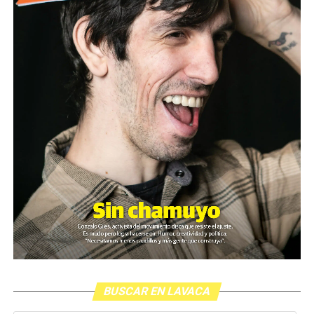
Cristina Pérez no suele dar entrevistas, pero accedió a
hablar con MU: “Hay dirigentes que siguen pensando que
la mujer originaria solo debe dedicarse a la artesanía o a la
casa. Incluso a la gente del gobierno le cuesta ver que sea
yo quien esté al mando de la organización”. Fotos:
Alejandro Michaux
(más…)
BUSCAR EN LAVACA