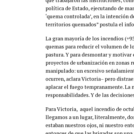
que trabajaron las instituciones; cóm
política de Estado, ejecutando de m
‘quema controlada’, en la intención d
territorios quemados” postula el inf
La gran mayoría de los incendios (+9
quemas para reducir el volumen de los
pastura. Y para desmontar y motivar e
proyectos de urbanización en zonas rur
manipulado: un excesivo señalamiento
ocurren, aclara Victoria– pero distraen
aplacar el fuego tempranamente. La n
responsabilidades. Y de las decisione
Para Victoria, aquel incendio de octu
llegamos a un lugar, literalmente, d
estaban nuestros ojos, ni nuestro en
entonces de que las brigadas son una 