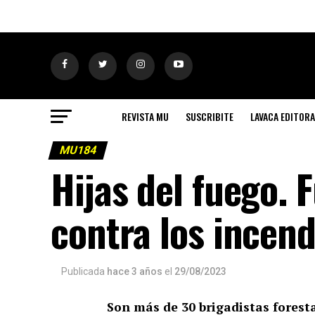
REVISTA MU
SUSCRIBITE
LAVACA EDITORA
MU184
Hijas del fuego. 
contra los incen
Publicada
hace 3 años
el
29/08/2023
Son más de 30 brigadistas foresta