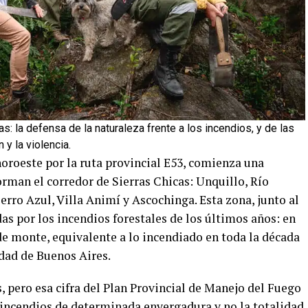
 la defensa de la naturaleza frente a los incendios, y de las
 y la violencia.
oroeste por la ruta provincial E53, comienza una
rman el corredor de Sierras Chicas: Unquillo, Río
erro Azul, Villa Animí y Ascochinga. Esta zona, junto al
das por los incendios forestales de los últimos años: en
e monte, equivalente a lo incendiado en toda la década
udad de Buenos Aires.
 pero esa cifra del Plan Provincial de Manejo del Fuego
 incendios de determinada envergadura y no la totalidad