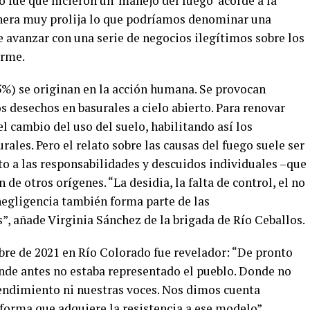
o fue que hicieron un ‘manejo del fuego’ acorde a la
anera muy prolija lo que podríamos denominar una
e avanzar con una serie de negocios ilegítimos sobre los
orme.
5%) se originan en la acción humana. Se provocan
 desechos en basurales a cielo abierto. Para renovar
l cambio del uso del suelo, habilitando así los
ales. Pero el relato sobre las causas del fuego suele ser
 a las responsabilidades y descuidos individuales –que
 de otros orígenes. “La desidia, la falta de control, el no
egligencia también forma parte de las
s”, añade Virginia Sánchez de la brigada de Río Ceballos.
bre de 2021 en Río Colorado fue revelador: “De pronto
onde antes no estaba representado el pueblo. Donde no
tendimiento ni nuestras voces. Nos dimos cuenta
forma que adquiere la resistencia a ese modelo”.