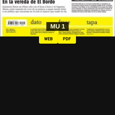
MU 1
WEB
PDF