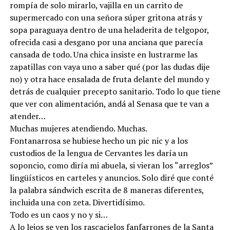
rompía de solo mirarlo, vajilla en un carrito de
supermercado con una señora súper gritona atrás y
sopa paraguaya dentro de una heladerita de telgopor,
ofrecida casi a desgano por una anciana que parecía
cansada de todo. Una chica insiste en lustrarme las
zapatillas con vaya uno a saber qué (por las dudas dije
no) y otra hace ensalada de fruta delante del mundo y
detrás de cualquier precepto sanitario. Todo lo que tiene
que ver con alimentación, andá al Senasa que te van a
atender…
Muchas mujeres atendiendo. Muchas.
Fontanarrosa se hubiese hecho un pic nic y a los
custodios de la lengua de Cervantes les daría un
soponcio, como diría mi abuela, si vieran los “arreglos”
lingüísticos en carteles y anuncios. Solo diré que conté
la palabra sándwich escrita de 8 maneras diferentes,
incluida una con zeta. Divertidísimo.
Todo es un caos y no y si…
A lo lejos se ven los rascacielos fanfarrones de la Santa