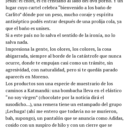
Jesús: el chori, el cd cristiano al lado del dvd porno. Y un
lugar cuyo cartel celebra “bienvenido a los baño de
Carlito” dónde por un peso, mucho coraje y espíritu
antiséptico podés entrar después de una prolija cola, ya
que el baño es unisex.
Si a este país no lo salva el sentido de la ironía, no lo
salva nada.
Impresiona la gente, los olores, los colores, la cosa
abigarrada, siempre al borde de la catástrofe que nunca
ocurre, donde te empujan casi como un trámite, sin
agresividad, con naturalidad, pero si te quedás parado
aparecés en Moreno.
Los productos son una especie de muestrario de los
caminos a Katmandú: una bombacha lleva en el elástico
“no soy virgen” (chocolate por la noticia dirá el
susodicho…), una remera tiene un estampado del grupo
¡Lechuga! (ahí me entero que todavía no se murieron,
bah, supongo), un pantalón que se anuncia como Adidas,
cosido con un suspiro de hilo y con un cierre que se