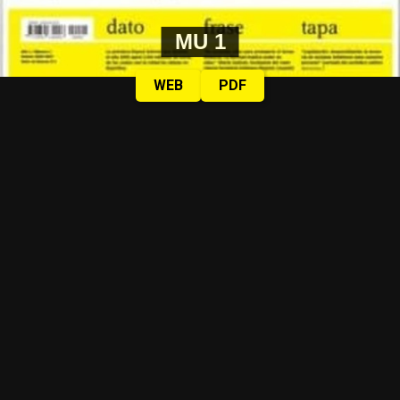
MU 1
WEB
PDF