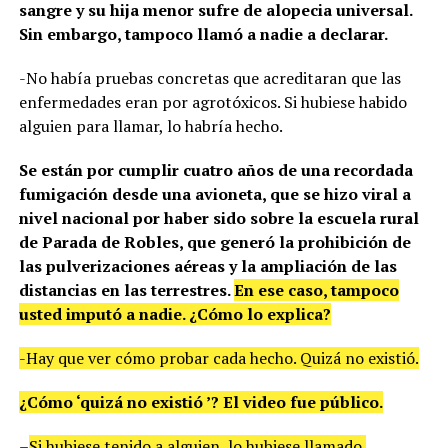
sangre y su hija menor sufre de alopecia universal.
Sin embargo, tampoco llamó a nadie a declarar.
-No había pruebas concretas que acreditaran que las
enfermedades eran por agrotóxicos. Si hubiese habido
alguien para llamar, lo habría hecho.
Se están por cumplir cuatro años de una recordada
fumigación desde una avioneta, que se hizo viral a
nivel nacional por haber sido sobre la escuela rural
de Parada de Robles, que generó la prohibición de
las pulverizaciones aéreas y la ampliación de las
distancias en las terrestres.
En ese caso, tampoco
usted imputó a nadie. ¿Cómo lo explica?
-Hay que ver cómo probar cada hecho. Quizá no existió.
¿Cómo ‘quizá no existió ’? El video fue público.
–
Si hubiese tenido a alguien, lo hubiese llamado.