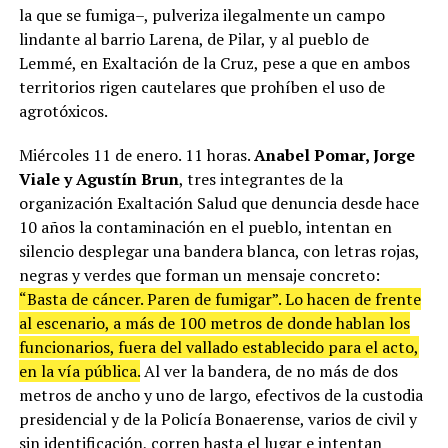
la que se fumiga–, pulveriza ilegalmente un campo
lindante al barrio Larena, de Pilar, y al pueblo de
Lemmé, en Exaltación de la Cruz, pese a que en ambos
territorios rigen cautelares que prohíben el uso de
agrotóxicos.
Miércoles 11 de enero. 11 horas.
Anabel Pomar, Jorge
Viale y Agustín Brun
, tres integrantes de la
organización Exaltación Salud que denuncia desde hace
10 años la contaminación en el pueblo, intentan en
silencio desplegar una bandera blanca, con letras rojas,
negras y verdes que forman un mensaje concreto:
“Basta de cáncer. Paren de fumigar”. Lo hacen de frente
al escenario, a más de 100 metros de donde hablan los
funcionarios, fuera del vallado establecido para el acto,
en la vía pública.
Al ver la bandera, de no más de dos
metros de ancho y uno de largo, efectivos de la custodia
presidencial y de la Policía Bonaerense, varios de civil y
sin identificación, corren hasta el lugar e intentan