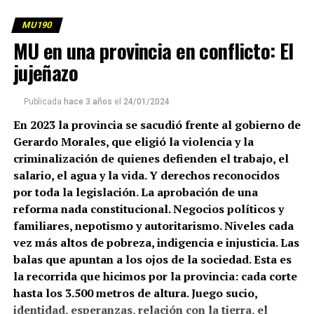
MU190
MU en una provincia en conflicto: El
jujeñazo
Alto, flaco, la frente infinita por la profunda pelada,
Publicada
hace 3 años
el
24/01/2024
habla con dejo anglosajón, aunque nunca abandonó las
En 2023 la provincia se sacudió frente al gobierno de
elles pronunciadas como porteño. Su tono es de
Gerardo Morales, que eligió la violencia y la
profesor y lo que enseña es el dogma que ha concebido y
criminalización de quienes defienden el trabajo, el
que predica desde hace años: el cruce entre el
salario, el agua y la vida. Y derechos reconocidos
catolicismo extremista y el liberalismo terrorista.
por toda la legislación. La aprobación de una
Alejandro Antonio Chafuen
es, fundamentalmente, un
reforma nada constitucional. Negocios políticos y
apóstol de la ultraderecha. Una misión que –cuenta en
familiares, nepotismo y autoritarismo. Niveles cada
sus charlas académicas– descubrió cuando conoció al
vez más altos de pobreza, indigencia e injusticia. Las
austríaco Friedrich August von Hayek, ganador del
balas que apuntan a los ojos de la sociedad. Esta es
Nobel en Economía en 1974. Los unía, además, la
la recorrida que hicimos por la provincia: cada corte
defensa de las dictaduras. Chafuen de Videla; Hayek, de
hasta los 3.500 metros de altura. Juego sucio,
cualquiera, tal como explicitó en una entrevista al diario
identidad, esperanzas, relación con la tierra, el
El Mercurio
y en el Chile de Pinochet:
“Personalmente