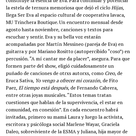
constituye la esencia de Eva. Para continuar y potenciar
la estela de ternura memoriosa que dejó el ciclo
Hijas
,
llega Ser Eva al espacio cultural de cooperativa lavaca,
MU Trinchera Boutique. Un encuentro mensual desde
agosto hasta noviembre, canciones y textos para
escuchar y sentir. Eva y su bella voz estarán
acompañadas por Martín Messineo (pareja de Eva) en
guitarra y por Mariano Rositto (autopercibido “coso”) en
percusión. “A mí cantar me da placer”, asegura. Para que
formen parte del show, eligió cuidadosamente un
puñado de canciones de otrxs autorxs, como
Creo
, de
Eruca Sativa,
Yo vengo a ofrecer mi corazón
, de Fito
Paez,
El tiempo está después
, de Fernando Cabrera,
entre otras joyas musicales. “Estos temas tratan
cuestiones que hablan de la supervivencia, el estar en
comunidad, en conexión”. En cada encuentro habrá
invitadas, primero su mamá Laura y luego la activista,
escritora y psicóloga social Marlene Wayar, Graciela
Daleo, sobreviviente de la ESMA y Juliana, hija mayor de