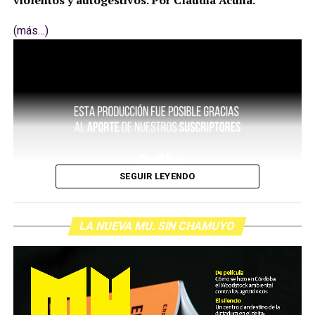
violentos y autogestivos. Por Claudia Acuña.
(más…)
SEGUIR LEYENDO
LA NUEVA MU. SIN CHAMUYO