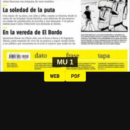
MU 1
WEB
PDF